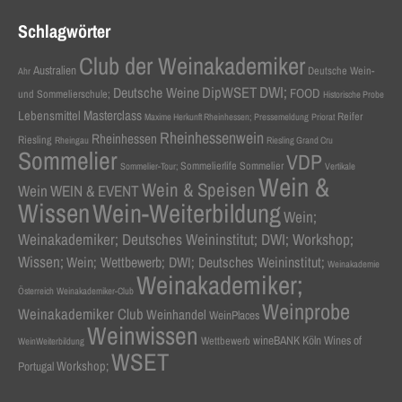
Schlagwörter
Club der Weinakademiker
Australien
Deutsche Wein-
Ahr
DWI;
Deutsche Weine
DipWSET
FOOD
und Sommelierschule;
Historische Probe
Masterclass
Lebensmittel
Reifer
Maxime Herkunft Rheinhessen;
Pressemeldung
Priorat
Rheinhessenwein
Rheinhessen
Riesling
Rheingau
Riesling Grand Cru
Sommelier
VDP
Sommelierlife Sommelier
Sommelier-Tour;
Vertikale
Wein &
Wein & Speisen
Wein
WEIN & EVENT
Wissen
Wein-Weiterbildung
Wein;
Weinakademiker; Deutsches Weininstitut; DWI; Workshop;
Wissen;
Wein; Wettbewerb; DWI; Deutsches Weininstitut;
Weinakademie
Weinakademiker;
Österreich
Weinakademiker-Club
Weinprobe
Weinakademiker Club
Weinhandel
WeinPlaces
Weinwissen
wineBANK Köln
Wines of
Wettbewerb
WeinWeiterbildung
WSET
Workshop;
Portugal