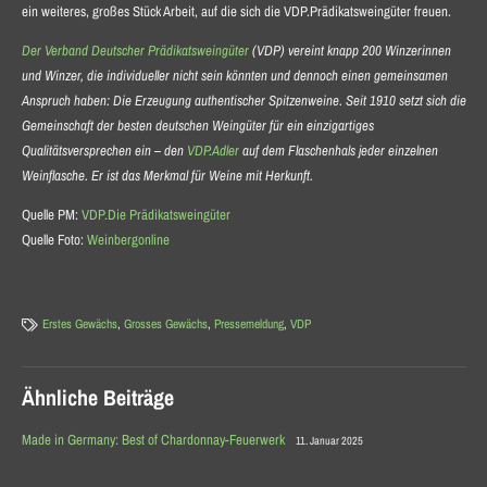
ein weiteres, großes Stück Arbeit, auf die sich die VDP.Prädikatsweingüter freuen.
Der Verband Deutscher Prädikatsweingüter
(VDP) vereint knapp 200 Winzerinnen
und Winzer, die individueller nicht sein könnten und dennoch einen gemeinsamen
Anspruch haben: Die Erzeugung authentischer Spitzenweine. Seit 1910 setzt sich die
Gemeinschaft der besten deutschen Weingüter für ein einzigartiges
Qualitätsversprechen ein – den
VDP.Adler
auf dem Flaschenhals jeder einzelnen
Weinflasche. Er ist das Merkmal für Weine mit Herkunft.
Quelle PM:
VDP.Die Prädikatsweingüter
Quelle Foto:
Weinbergonline
Erstes Gewächs
,
Grosses Gewächs
,
Pressemeldung
,
VDP
Ähnliche Beiträge
Made in Germany: Best of Chardonnay-Feuerwerk
11. Januar 2025