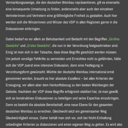
Vermarktungszweige, die den deutschen Weinbau repräsentieren, gilt es einerseits
eine konsequente Umsetzung zu finden, andererseits aber auch den einzelnen
Vertreterinnen und Vertretern eine größtmögliche Freiheit zu gestatten. Auch hier
werden sich die Winzerinnen und Winzer des VDP in allen Regionen gerne in die
Diskussionen einbringen.
Dabei bedarf es vor allem an Behutsamkeit und Bedacht mit den Begriffen
„Großes
Gewächs“
und
„Erstes Gewächs“
, die nun in der Verordnung festgeschrieben sind.
Einig ist man sich in der Tatsache, dass diese Begriffe geschützt werden müssen.
Um jedoch voreilige Fehltritte zu vermeiden und Erreichtes nicht zu gefährden, hätte
sich der VDP
zuerst
eine intensive Diskussion,
dann
eine Festlegung in
Verordnungsform gewünscht. Möchte der deutsche Weinbau international ernst
genommen werden, braucht es hier absolute Exzellenz – bei allen Kriterien der
Erzeugung, vor allem aber dem Herkunftsbezug zu den besten Weinbergen der
Gebiete. Nachdem der VDP diese Begriffe erfolgreich etabliert hat, ist man gewillt,
sich an konstruktiven Diskussionen zu beteiligen und seine Expertise einzubringen.
Denn es besteht die absolute Bereitschaft, eine neue Ebene für den gesamten
deutschen Weinbau zu erreichen. Gleichwohl setzt ein gemeinsamer Weg
Glaubwürdigkeit voraus. Daher behält man sich vor, sich bei Nicht-Einhaltung
unbedingter Kriterien zu distanzieren und einen eigenen Weg zu gehen. Es wird also