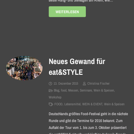
Beste Hang- und Steillagen am Rhein, wie…
WEITERLESEN
Neues Gewand für
eat&STYLE
13. Dezember 2015
Christina Fischer
Blog
,
food
,
Messen
,
Seminare
,
Wein & Speisen
,
Workshop
FOOD
,
Lebensmittel
,
WEIN & EVENT
,
Wein & Speisen
Deutschlands größtes Food-Festival geht in die nächste
Runde und gibt die Termine für 2016 bekannt. Zum
Auftakt der Tour vom 1. bis zum 3. Oktober präsentiert