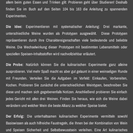
allem beim guten Essen und Trinken gilt: Probieren geht über Studieren! Deshalb
finden Sie im Buch auf den Seiten 104 bis 163 die Anleitung zu spannenden
Experimenten.
Die Idee:
Experimentieren mit systematischer Anleitung: Drei markante,
unterschiedliche Weine wurden als Prototypen ausgewählt. Diese Prototypen
repräsentieren durch ihre Charaktereigenschaften viele bedeutende und beliebte
Weine. Die Wechselwirkung dieser Prototypen mit bestimmten Lebensmitteln oder
speziellen Speisen-Inhaltsstoffen wird nachvollziehbar erläutert.
Die Probe:
Natürlich können Sie die kulinarischen Experimente ganz alleine
ausprobieren. Viel mehr Spaß macht es aber gut gelaunt in einer weinseligen Runde
mit Freunden. Verteilen Sie die Aufgaben im Vorfeld: Einkaufen, Vorbereiten,
Kochen. Probieren Sie zunächst die unterschiedlichen Weintypen, beschreiben Sie
diese und machen sich gegebenenfalls Notizen. Anschließend probieren Sie einfach
jedes Gericht mit allen drei Weinen. Finden Sie heraus, wie sich die Weine dabei
verändern und welcher Wein die beste Allianz zu welcher Speise bietet.
Der Erfolg:
Die unterhaltsamen kulinarischen Experimente vermitteln sowohl
Basiswissen als auch hilfreiche Faustregeln, die Ihnen bei der Kombination von Wein
und Speisen Sicherheit und Selbstbewusstsein verleihen. Eine Art kulinarisches