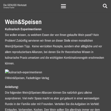
Wein&Speisen
Kulinarisch Experimentieren
Sie wollen wissen, zu welchem Essen der von Ihnen gekaufte Wein passt? Kein
Problem! Zukünftig servieren wir Ihnen an dieser Stelle einen monatlichen
Wein@Speisen Tipp. Keine verrückten Rezepte, sondern eher alltägliche und vor
allem reproduzierbare Allianzen, bei denen Sie Ihr theoretisches Wissen in
kulinarische Praxis umsetzen und die wichtigsten Kombinationsregeln erschmecken
können.
©Wein&Speisen, Fackelträger-Verlag
Anleitung:
Die folgenden Wein@Speisen Allianzen können Sie natürlich ganz alleine
ausprobieren. Viel mehr Spass macht es aber gut gelaunt in einer weinseeligen
Runde in der Familie oder mit Freunden. Verteilen Sie die Aufgaben im Vorfeld:
Einkaufen, Vorbereiten, Kochen. Den Wein sollten Sie allerdings immer vor dem