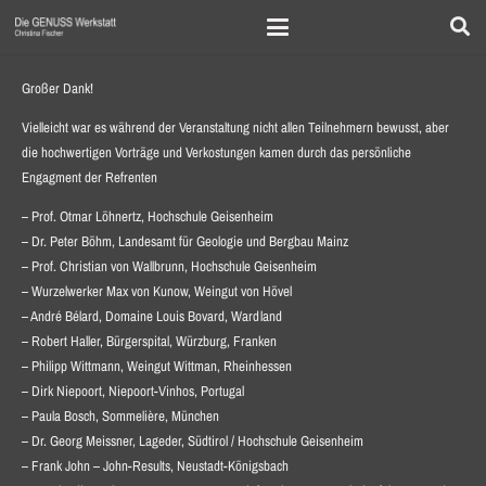
Großer Dank!
Vielleicht war es während der Veranstaltung nicht allen Teilnehmern bewusst, aber
die hochwertigen Vorträge und Verkostungen kamen durch das persönliche
Engagment der Refrenten
– Prof. Otmar Löhnertz, Hochschule Geisenheim
– Dr. Peter Böhm, Landesamt für Geologie und Bergbau Mainz
– Prof. Christian von Wallbrunn, Hochschule Geisenheim
– Wurzelwerker Max von Kunow, Weingut von Hövel
– André Bélard, Domaine Louis Bovard, Wardland
– Robert Haller, Bürgerspital, Würzburg, Franken
– Philipp Wittmann, Weingut Wittman, Rheinhessen
– Dirk Niepoort, Niepoort-Vinhos, Portugal
– Paula Bosch, Sommelière, München
– Dr. Georg Meissner, Lageder, Südtirol / Hochschule Geisenheim
– Frank John – John-Results, Neustadt-Königsbach