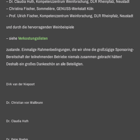
– Dr. Claudia Huth, Kompetenzzentrum Weinforschung, DLR Rheinpfalz, Neustadt
– Christina Fischer, Sommelière, GENUSS-Werkstatt Köln
– Prof. Ulrich Fischer, Kompetenzzentrum Weinforschung, DLR Rheinpfalz, Neustadt
und durch die hervorragenden Weinbeispiele
– siehe
Verkostungslisten
zustande. Einmalige Rahmenbedingungen, die wir ohne die großzügige Sponsoring-
Bereitschaft der teilnehmenden Betriebe niemals zusammen gebracht hätten!
Deshalb ein großes Dankeschön an alle Beteiligten.
Dirk van der Niepoort
Dr. Christian von Wallbrunn
Dr. Claudia Huth
Dr. Peter Boehm