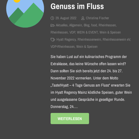
Genuss im Fluss
29. August 2022
Christina Fischer
Aktuelles
,
Allgemein
,
Blog
,
food
,
Rheinhessen
,
Rheinhessen
,
VDP
,
WEIN & EVENT
,
Wein & Speisen
Hyatt Regency
,
Rheinhessenwein
,
Rheinhessenwein eV
,
VDP-Rheinhessen
,
Wein & Speisen
Sie haben Lust auf ein kulinarisches Programm der
Extraklasse, das keine Wünsche offen lassen wird?
Dann sollten Sie sich bereits jetzt den 24. bis 27.
November 2022 vormerken. Unter dem Motto
„Taste!Hyatt – 4 Tage Genuss am Fluss“ erwarten Sie
im Hyatt Regency Mainz köstliche Speisen, guter Wein
und ausgelassene Gespräche in geselliger Runde.
Donnerstag, 24.…
WEITERLESEN