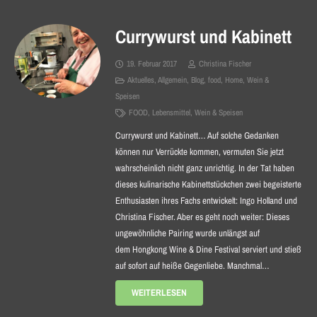
Currywurst und Kabinett
19. Februar 2017
Christina Fischer
Aktuelles
,
Allgemein
,
Blog
,
food
,
Home
,
Wein &
Speisen
FOOD
,
Lebensmittel
,
Wein & Speisen
Currywurst und Kabinett… Auf solche Gedanken
können nur Verrückte kommen, vermuten Sie jetzt
wahrscheinlich nicht ganz unrichtig. In der Tat haben
dieses kulinarische Kabinettstückchen zwei begeisterte
Enthusiasten ihres Fachs entwickelt: Ingo Holland und
Christina Fischer. Aber es geht noch weiter: Dieses
ungewöhnliche Pairing wurde unlängst auf
dem Hongkong Wine & Dine Festival serviert und stieß
auf sofort auf heiße Gegenliebe. Manchmal…
WEITERLESEN