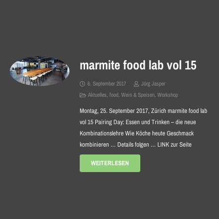
marmite food lab vol 15
6. September 2017
Jörg Jasper
Aktuelles
,
food
,
Wein & Speisen
,
Workshop
Montag, 25. September 2017, Zürich marmite food lab
vol 15 Pairing Day: Essen und Trinken – die neue
Kombinationslehre Wie Köche heute Geschmack
kombinieren … Details folgen … LINK zur Seite
WEITERLESEN