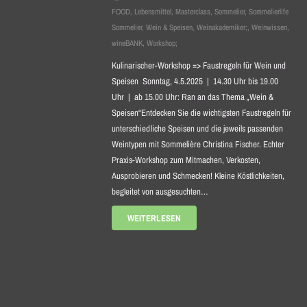
FOOD
,
Lebensmittel
,
Masterclass
,
Sommelier
,
Sommelierlife
Sommelier
,
Wein & Speisen
,
Weinakademiker;
,
Weinwissen
,
wineBANK
,
Workshop;
Kulinarischer-Workshop => Faustregeln für Wein und
Speisen Sonntag, 4.5.2025 | 14.30 Uhr bis 19.00
Uhr | ab 15.00 Uhr: Ran an das Thema „Wein &
Speisen“Entdecken Sie die wichtigsten Faustregeln für
unterschiedliche Speisen und die jeweils passenden
Weintypen mit Sommelière Christina Fischer. Echter
Praxis-Workshop zum Mitmachen, Verkosten,
Ausprobieren und Schmecken! Kleine Köstlichkeiten,
begleitet von ausgesuchten…
WEITERLESEN