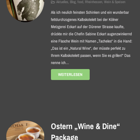
Aktuelles
,
Blog
,
food
,
Rheinhessen
,
Wein & Speisen
Als ich neulich feinsten Schinken und ein wunderbar
fettdurchzogenes Kalbskotelett bei der Kölner
Metzgerei Eckart auf der Dürener Strasse kaufte,
drückte mir die Chefin Sabine Eckart augenzwinkernd
eine Flasche Wein mit Namen „Tacheles“ in die Hand:
„Das ist ein „Natural Wine“, der müsste perfekt zu
Ihrem Kalbskotelett passen, wenn Sie es grillen!“ Das
nenne ich…
WEITERLESEN
Ostern „Wine & Dine“
Package