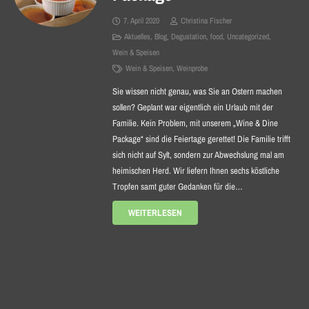
7. April 2020
Christina Fischer
Aktuelles
,
Blog
,
Degustation
,
food
,
Uncategorized
,
Wein & Speisen
Wein & Speisen
,
Weinprobe
Sie wissen nicht genau, was Sie an Ostern machen
sollen? Geplant war eigentlich ein Urlaub mit der
Familie. Kein Problem, mit unserem „Wine & Dine
Package“ sind die Feiertage gerettet! Die Familie trifft
sich nicht auf Sylt, sondern zur Abwechslung mal am
heimischen Herd. Wir liefern Ihnen sechs köstliche
Tropfen samt guter Gedanken für die…
WEITERLESEN