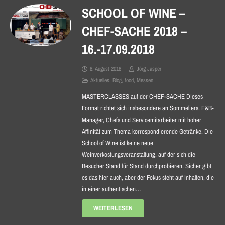
SCHOOL OF WINE –
CHEF-SACHE 2018 –
16.-17.09.2018
8. August 2018
Jörg Jasper
Aktuelles
,
Blog
,
food
,
Messen
MASTERCLASSES auf der CHEF-SACHE Dieses
Format richtet sich insbesondere an Sommeliers, F&B-
Manager, Chefs und Servicemitarbeiter mit hoher
Affinität zum Thema korrespondierende Getränke. Die
School of Wine ist keine neue
Weinverkostungsveranstaltung, auf der sich die
Besucher Stand für Stand durchprobieren. Sicher gibt
es das hier auch, aber der Fokus steht auf Inhalten, die
in einer authentischen…
WEITERLESEN