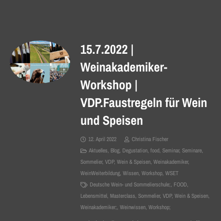
15.7.2022 |
Weinakademiker-
Workshop |
VDP.Faustregeln für Wein
und Speisen
12. April 2022
Christina Fischer
Aktuelles
,
Blog
,
Degustation
,
food
,
Seminar
,
Seminare
,
Sommelier
,
VDP
,
Wein & Speisen
,
Weinakademiker
,
WeinWeiterbildung
,
Wissen
,
Workshop
,
WSET
Deutsche Wein- und Sommelierschule;
,
FOOD
,
Lebensmittel
,
Masterclass
,
Sommelier
,
VDP
,
Wein & Speisen
,
Weinakademiker;
,
Weinwissen
,
Workshop;