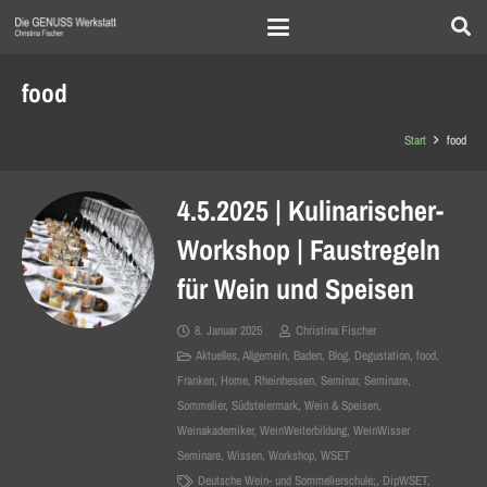
food
Start
food
4.5.2025 | Kulinarischer-
Workshop | Faustregeln
für Wein und Speisen
8. Januar 2025
Christina Fischer
Aktuelles
,
Allgemein
,
Baden
,
Blog
,
Degustation
,
food
,
Franken
,
Home
,
Rheinhessen
,
Seminar
,
Seminare
,
Sommelier
,
Südsteiermark
,
Wein & Speisen
,
Weinakademiker
,
WeinWeiterbildung
,
WeinWisser
Seminare
,
Wissen
,
Workshop
,
WSET
Deutsche Wein- und Sommelierschule;
,
DipWSET
,