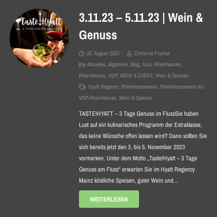
3.11.23 – 5.11.23 | Wein &
Genuss
25. August 2023
Christina Fischer
Aktuelles
,
Allgemein
,
Blog
,
food
,
Rheinhessen
,
Rheinhessen
,
VDP
,
WEIN & EVENT
,
Wein & Speisen
Hyatt Regency
,
Rheinhessenwein
,
Rheinhessenwein eV
,
VDP-Rheinhessen
,
Wein & Speisen
TASTE!HYATT – 3 Tage Genuss im FlussSie haben
Lust auf ein kulinarisches Programm der Extraklasse,
das keine Wünsche offen lassen wird? Dann sollten Sie
sich bereits jetzt den 3. bis 5. November 2023
vormerken. Unter dem Motto „Taste!Hyatt – 3 Tage
Genuss am Fluss“ erwarten Sie im Hyatt Regency
Mainz köstliche Speisen, guter Wein und…
WEITERLESEN