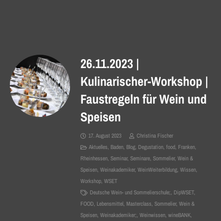
26.11.2023 |
Kulinarischer-Workshop |
Faustregeln für Wein und
Speisen
17. August 2023
Christina Fischer
Aktuelles
,
Baden
,
Blog
,
Degustation
,
food
,
Franken
,
Rheinhessen
,
Seminar
,
Seminare
,
Sommelier
,
Wein &
Speisen
,
Weinakademiker
,
WeinWeiterbildung
,
Wissen
,
Workshop
,
WSET
Deutsche Wein- und Sommelierschule;
,
DipWSET
,
FOOD
,
Lebensmittel
,
Masterclass
,
Sommelier
,
Wein &
Speisen
,
Weinakademiker;
,
Weinwissen
,
wineBANK
,