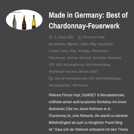
Made in Germany: Best of
Chardonnay-Feuerwerk
11. Januar 2025
Christina Fischer
Aktuelles
,
Allgemein
,
Baden
,
Blog
,
Degustation
,
Franken
,
Home
,
Pfalz
,
Rheingau
,
Rheinhessen
,
Rheinhessen
,
Seminar
,
Seminare
,
Sommelier
,
Sommelier
,
VDP
,
VDP
,
Weinakademiker
,
WeinWeiterbildung
,
WeinWisser Seminare
,
Wissen
,
WSET
Club der Weinakademiker
,
VDP
,
Wein-Weiterbildung
,
Weinakademiker;
,
Weinwissen
Referent Florian Hopf, DipWSET & Weinakademiker,
eröffnete seinen wohl kuratierten Workshop mit einem
illustrativen Zitat von Jancis Robinson et al.:
Chardonnay ist „eine Rebsorte, die sowohl zu extremer
Mittelmäßigkeit als auch zu königlicher Pracht fähig
ist.“ Dass sich der Referent umfassend mit dem Thema