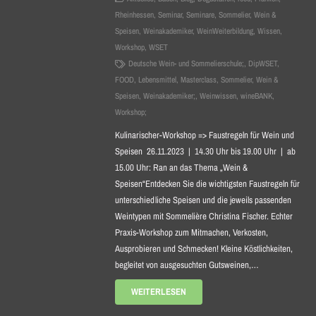
Rheinhessen
,
Seminar
,
Seminare
,
Sommelier
,
Wein &
Speisen
,
Weinakademiker
,
WeinWeiterbildung
,
Wissen
,
Workshop
,
WSET
Deutsche Wein- und Sommelierschule;
,
DipWSET
,
FOOD
,
Lebensmittel
,
Masterclass
,
Sommelier
,
Wein &
Speisen
,
Weinakademiker;
,
Weinwissen
,
wineBANK
,
Workshop;
Kulinarischer-Workshop => Faustregeln für Wein und
Speisen 26.11.2023 | 14.30 Uhr bis 19.00 Uhr | ab
15.00 Uhr: Ran an das Thema „Wein &
Speisen“Entdecken Sie die wichtigsten Faustregeln für
unterschiedliche Speisen und die jeweils passenden
Weintypen mit Sommelière Christina Fischer. Echter
Praxis-Workshop zum Mitmachen, Verkosten,
Ausprobieren und Schmecken! Kleine Köstlichkeiten,
begleitet von ausgesuchten Gutsweinen,…
WEITERLESEN