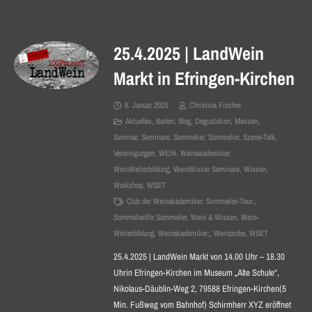
25.4.2025 | LandWein
Markt in Efringen-Kirchen
8. Januar 2025
Christina Fischer
Aktuelles
,
Baden
,
Blog
,
Degustation
,
Messen
,
Seminar
,
Seminare
,
Sommelier
,
Sommelier
,
Szene-Talk
,
Vereinigungen
,
WEIN
,
Weinakademiker
,
WeinWeiterbildung
,
WeinWisser Seminare
,
Wissen
,
Workshop
,
WSET
Club der Weinakademiker
,
Sommelier-Tour;
,
Sommelierlife Sommelier
,
Wein & Wissen
,
Wein-
Weiterbildung
,
Weinakademiker;
,
Weinprobe
,
WSET
25.4.2025 | LandWein Markt von 14.00 Uhr – 18.30
Uhrin Efringen-Kirchen im Museum „Alte Schule“,
Nikolaus-Däublin-Weg 2, 79588 Efringen-Kirchen(5
Min. Fußweg vom Bahnhof) Schirmherr XYZ eröffnet