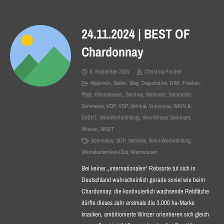
24.11.2024 | BEST OF
Chardonnay
8. September 2024
Christina Fischer
Allgemein
,
Baden
,
Blog
,
Degustation
,
DWI
,
Franken
,
Pfalz
,
Rheinhessen
,
Seminar
,
Seminare
,
Sommelier
,
Sommelier
,
VDP
,
VDP
,
Vertikal
,
Vinissima
,
WEIN &
EVENT
,
WeinWeiterbildung
,
WeinWisser Seminare
,
Wissen
,
WSET
Sommelier
,
VDP
,
Vertikale
,
Wein-Weiterbildung
,
Weinakademiker-Club
,
Weinwissen
Bei keiner „internationalen“ Rebsorte tut sich in
Deutschland wahrscheinlich gerade soviel wie beim
Chardonnay: die kontinuierlich wachsende Rebfläche
dürfte dieses Jahr erstmals die 3.000 ha-Marke
knacken, ambitionierte Winzer orientieren sich gleich