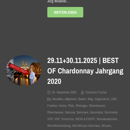
Jörg Wössner…
WEITERLESEN
29.11+30.11.2025 | BEST
OF Chardonnay Jahrgang
2020
29. September 2025
Christina Fischer
Aktuelles
,
Allgemein
,
Baden
,
Blog
,
Degustation
,
DWI
,
Franken
,
Home
,
Pfalz
,
Rheingau
,
Rheinhessen
,
Rheinhessen
,
Seminar
,
Seminare
,
Sommelier
,
Sommelier
,
VDP
,
VDP
,
Vinissima
,
WEIN & EVENT
,
Weinakademiker
,
WeinWeiterbildung
,
WeinWisser Seminare
,
Wissen
,