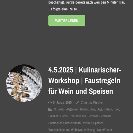
beschäftigt, wurde bereits nach wenigen Minuten klar.
Es folgte eine Reise…
WEITERLESEN
4.5.2025 | Kulinarischer-
Workshop | Faustregeln
für Wein und Speisen
8. Januar 2025
Christina Fischer
Aktuelles
,
Allgemein
,
Baden
,
Blog
,
Degustation
,
food
,
Franken
,
Home
,
Rheinhessen
,
Seminar
,
Seminare
,
Sommelier
,
Südsteiermark
,
Wein & Speisen
,
Weinakademiker
,
WeinWeiterbildung
,
WeinWisser