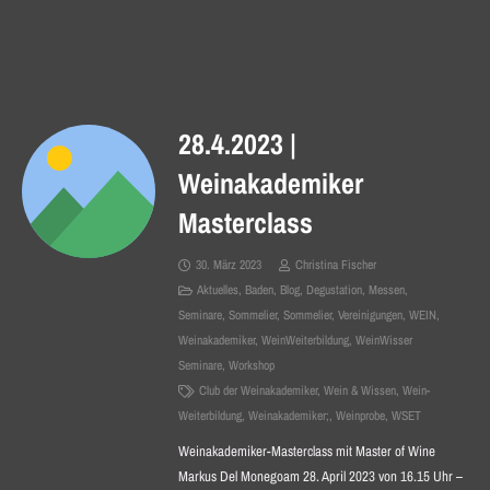
28.4.2023 |
Weinakademiker
Masterclass
30. März 2023
Christina Fischer
Aktuelles
,
Baden
,
Blog
,
Degustation
,
Messen
,
Seminare
,
Sommelier
,
Sommelier
,
Vereinigungen
,
WEIN
,
Weinakademiker
,
WeinWeiterbildung
,
WeinWisser
Seminare
,
Workshop
Club der Weinakademiker
,
Wein & Wissen
,
Wein-
Weiterbildung
,
Weinakademiker;
,
Weinprobe
,
WSET
Weinakademiker-Masterclass mit Master of Wine
Markus Del Monegoam 28. April 2023 von 16.15 Uhr –