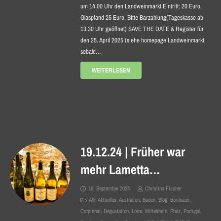
um 14.00 Uhr den Landweinmarkt.Eintritt: 20 Euro,
Glaspfand 25 Euro, Bitte Barzahlung(Tageskasse ab
13.30 Uhr geöffnet) SAVE THE DATE & Register für
den 25. April 2025 (siehe homepage Landweinmarkt,
sobald…
WEITERLESEN
19.12.24 | Früher war
mehr Lametta…
19. September 2024
Christina Fischer
Ahr
,
Aktuelles
,
Australien
,
Baden
,
Blog
,
Bordeaux
,
Corpinnat
,
Degustation
,
Loire
,
Mittelrhein
,
Pfalz
,
Portugal
,