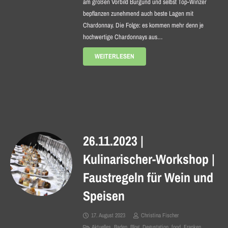
am großen Vorbild Burgund und selbst Top-Winzer
bepflanzen zunehmend auch beste Lagen mit
Chardonnay. Die Folge: es kommen mehr denn je
hochwertige Chardonnays aus…
WEITERLESEN
26.11.2023 |
Kulinarischer-Workshop |
Faustregeln für Wein und
Speisen
17. August 2023
Christina Fischer
Aktuelles
,
Baden
,
Blog
,
Degustation
,
food
,
Franken
,