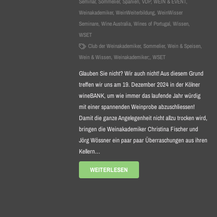
Seminar
,
Sommelier
,
Spanien
,
VDP
,
WEIN & EVENT
,
Weinakademiker
,
WeinWeiterbildung
,
WeinWisser
Seminare
,
Wine Australia
,
Wines of Portugal
,
Wissen
,
WSET
Club der Weinakademiker
,
Sommelier
,
Wein & Speisen
,
Wein & Wissen
,
Weinakademiker;
,
WSET
Glauben Sie nicht? Wir auch nicht! Aus diesem Grund
treffen wir uns am 19. Dezember 2024 in der Kölner
wineBANK, um wie immer das laufende Jahr würdig
mit einer spannenden Weinprobe abzuschliessen!
Damit die ganze Angelegenheit nicht allzu trocken wird,
bringen die Weinakademiker Christina Fischer und
Jörg Wössner ein paar paar Überraschungen aus ihren
Kellern…
WEITERLESEN