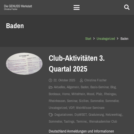
Baden
Start
Uncategorized
Baden
Club-Aktivitäten 3.
Quartal 2025
22. Oktober 2025
Christina Fischer
Aktuelles
,
Allgemein
,
Baden
,
Basis-Seminar
,
Blog
,
Bordeaux
,
Home
,
Mittelrhein
,
Mosel
,
Pfalz
,
Rheingau
,
Rheinhessen
,
Seminar
,
Sizilien
,
Sommelier
,
Sommelier
,
Uncategorized
,
VDP
,
WeinWisser Seminare
Degustationen
,
DipWSET
,
Graduierung
,
Netzwerktag;
,
Sommelier
,
Tastings
,
Termine;
,
Weinakademiker Club
Deutschland Anmeldungen und Informationen