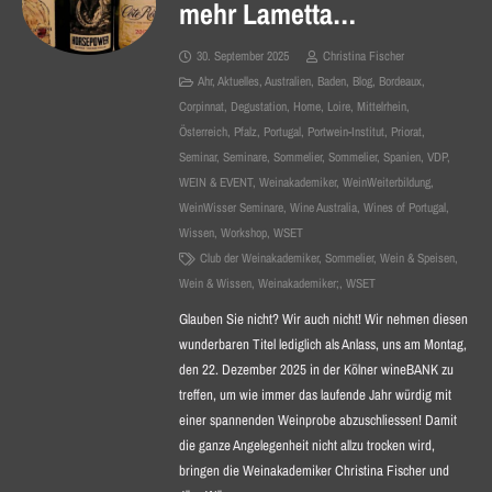
mehr Lametta…
30. September 2025
Christina Fischer
Ahr
,
Aktuelles
,
Australien
,
Baden
,
Blog
,
Bordeaux
,
Corpinnat
,
Degustation
,
Home
,
Loire
,
Mittelrhein
,
Österreich
,
Pfalz
,
Portugal
,
Portwein-Institut
,
Priorat
,
Seminar
,
Seminare
,
Sommelier
,
Sommelier
,
Spanien
,
VDP
,
WEIN & EVENT
,
Weinakademiker
,
WeinWeiterbildung
,
WeinWisser Seminare
,
Wine Australia
,
Wines of Portugal
,
Wissen
,
Workshop
,
WSET
Club der Weinakademiker
,
Sommelier
,
Wein & Speisen
,
Wein & Wissen
,
Weinakademiker;
,
WSET
Glauben Sie nicht? Wir auch nicht! Wir nehmen diesen
wunderbaren Titel lediglich als Anlass, uns am Montag,
den 22. Dezember 2025 in der Kölner wineBANK zu
treffen, um wie immer das laufende Jahr würdig mit
einer spannenden Weinprobe abzuschliessen! Damit
die ganze Angelegenheit nicht allzu trocken wird,
bringen die Weinakademiker Christina Fischer und