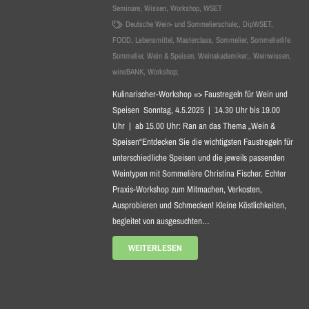
Seminare
,
Wissen
,
Workshop
,
WSET
Deutsche Wein- und Sommelierschule;
,
DipWSET
,
FOOD
,
Lebensmittel
,
Masterclass
,
Sommelier
,
Sommelierlife
Sommelier
,
Wein & Speisen
,
Weinakademiker;
,
Weinwissen
,
wineBANK
,
Workshop;
Kulinarischer-Workshop => Faustregeln für Wein und
Speisen Sonntag, 4.5.2025 | 14.30 Uhr bis 19.00
Uhr | ab 15.00 Uhr: Ran an das Thema „Wein &
Speisen“Entdecken Sie die wichtigsten Faustregeln für
unterschiedliche Speisen und die jeweils passenden
Weintypen mit Sommelière Christina Fischer. Echter
Praxis-Workshop zum Mitmachen, Verkosten,
Ausprobieren und Schmecken! Kleine Köstlichkeiten,
begleitet von ausgesuchten…
WEITERLESEN