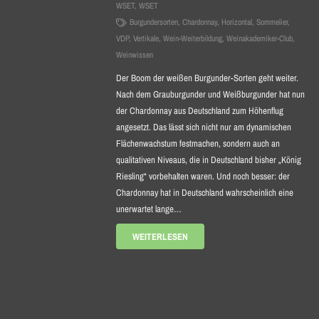
WSET
,
WSET
Burgundersorten
,
Chardonnay
,
Horizontal
,
Sommelier
,
VDP
,
Vertikale
,
Wein-Weiterbildung
,
Weinakademiker-Club
,
Weinwissen
Der Boom der weißen Burgunder-Sorten geht weiter.
Nach dem Grauburgunder und Weißburgunder hat nun
der Chardonnay aus Deutschland zum Höhenflug
angesetzt. Das lässt sich nicht nur am dynamischen
Flächenwachstum festmachen, sondern auch an
qualitativen Niveaus, die in Deutschland bisher „König
Riesling“ vorbehalten waren. Und noch besser: der
Chardonnay hat in Deutschland wahrscheinlich eine
unerwartet lange…
WEITERLESEN