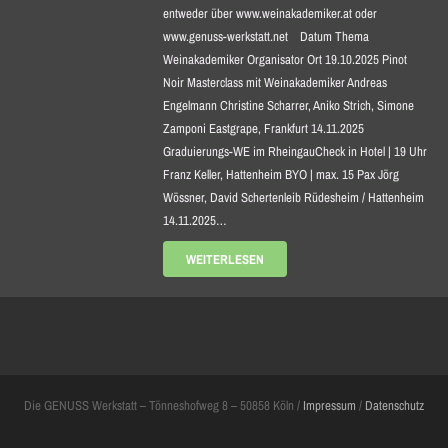
entweder über www.weinakademiker.at oder
www.genuss-werkstatt.net Datum Thema
Weinakademiker Organisator Ort 19.10.2025 Pinot
Noir Masterclass mit Weinakademiker Andreas
Engelmann Christine Scharrer, Aniko Strich, Simone
Zamponi Eastgrape, Frankfurt 14.11.2025
Graduierungs-WE im RheingauCheck in Hotel | 19 Uhr
Franz Keller, Hattenheim BYO | max. 15 Pax Jörg
Wössner, David Schertenleib Rüdesheim / Hattenheim
14.11.2025…
WEITERLESEN
Die GENUSS Werkstatt – Tönneshofweg 8 – 50858 Köln /
Impressum
/
Datenschutz