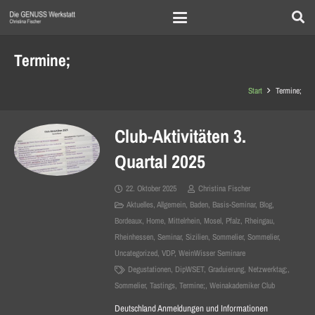
Termine;
Start
Termine;
Club-Aktivitäten 3.
Quartal 2025
22. Oktober 2025
Christina Fischer
Aktuelles
,
Allgemein
,
Baden
,
Basis-Seminar
,
Blog
,
Bordeaux
,
Home
,
Mittelrhein
,
Mosel
,
Pfalz
,
Rheingau
,
Rheinhessen
,
Seminar
,
Sizilien
,
Sommelier
,
Sommelier
,
Uncategorized
,
VDP
,
WeinWisser Seminare
Degustationen
,
DipWSET
,
Graduierung
,
Netzwerktag;
,
Sommelier
,
Tastings
,
Termine;
,
Weinakademiker Club
Deutschland Anmeldungen und Informationen