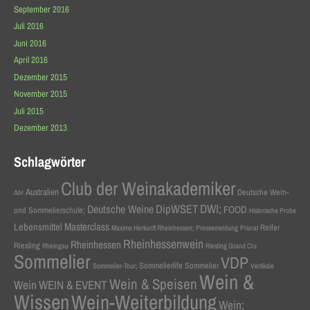
September 2016
Juli 2016
Juni 2016
April 2016
Dezember 2015
November 2015
Juli 2015
Dezember 2013
Schlagwörter
Club der Weinakademiker
Australien
Deutsche Wein-
Ahr
DWI;
Deutsche Weine
DipWSET
FOOD
und Sommelierschule;
Historische Probe
Masterclass
Lebensmittel
Reifer
Maxime Herkunft Rheinhessen;
Pressemeldung
Priorat
Rheinhessenwein
Rheinhessen
Riesling
Rheingau
Riesling Grand Cru
Sommelier
VDP
Sommelierlife Sommelier
Sommelier-Tour;
Vertikale
Wein &
Wein & Speisen
Wein
WEIN & EVENT
Wissen
Wein-Weiterbildung
Wein;