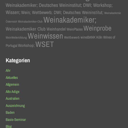
Weinakademiker; Deutsches Weininstitut; DWI; Workshop;
Wissen;
Wein; Wettbewerb; DWI; Deutsches Weininstitut;
Weinakademie
Weinakademiker;
Österreich
Weinakademiker-Club
Weinprobe
Weinakademiker Club
Weinhandel
WeinPlaces
Weinwissen
wineBANK Köln
Wines of
Wettbewerb
WeinWeiterbildung
WSET
Workshop;
Portugal
Kategorien
Ahr
Aktuelles
Allgemein
Alto Adige
Australien
Auszeichnung
Baden
Basis-Seminar
Blog