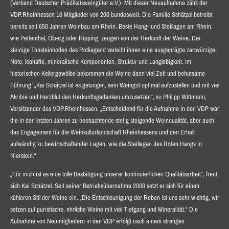
(Verband Deutscher Prädikatsweingüter e.V.). Mit dieser Neuaufnahme zählt der
VDP.Rheinhessen 16 Mitglieder von 200 bundesweit. Die Familie Schätzel betreibt
bereits seit 650 Jahren Weinbau am Rhein. Beste Hang- und Steillagen am Rhein,
wie Pettenthal, Ölberg oder Hipping, zeugen von der Herkunft der Weine. Der
steinige Tonsteinboden des Rotliegend verleiht ihnen eine ausgeprägte zartwürzige
Note, lebhafte, mineralische Komponenten, Struktur und Langlebigkeit. Im
historischen Kellergewölbe bekommen die Weine dann viel Zeit und behutsame
Führung. „Kai Schätzel ist es gelungen, sein Weingut optimal aufzustellen und mit viel
Akribie und Herzblut den Herkunftsgedanken umzusetzen“, so Philipp Wittmann,
Vorsitzender des VDP.Rheinhessen. „Entscheidend für die Aufnahme in den VDP war
die in den letzten Jahren zu beobachtende stetig steigende Weinqualität, aber auch
das Engagement für die Weinkulturlandschaft Rheinhessens und den Erhalt
aufwändig zu bewirtschaftender Lagen, wie die Steillagen des Roten Hangs in
Nierstein.“
„Für mich ist es eine tolle Bestätigung unserer kontinuierlichen Qualitätsarbeit“, freut
sich Kai Schätzel. Seit seiner Betriebsübernahme 2008 setzt er sich für einen
kühleren Stil der Weine ein. „Die Entschleunigung der Reben ist uns sehr wichtig, wir
setzen auf puristische, ehrliche Weine mit viel Tiefgang und Mineralität.“ Die
Aufnahme von Neumitgliedern in den VDP erfolgt nach einem strengen