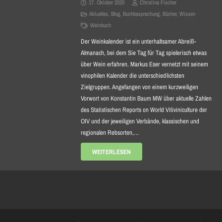
17. Oktober 2020
Christina Fischer
Aktuelles
,
Blog
,
Buchbesprechung
,
Bücher
,
Wissen
Weinbuch
Der Weinkalender ist ein unterhaltsamer Abreiß-
Almanach, bei dem Sie Tag für Tag spielerisch etwas
über Wein erfahren. Markus Eser vernetzt mit seinem
vinophilen Kalender die unterschiedlichsten
Zielgruppen. Angefangen von einem kurzweiligen
Vorwort von Konstantin Baum MW über aktuelle Zahlen
des Statistischen Reports on World Vitiviniculture der
OIV und der jeweiligen Verbände, klassischen und
regionalen Rebsorten,…
WEITERLESEN