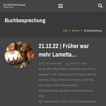
Buchbesprechung
Start
Wissen
Buchbesprechung
21.12.22 | Früher war
mehr Lametta…
30. November 2022
Christina Fischer
Aktuelles
,
Blog
,
Bordeaux
,
Buchbesprechung
,
Bücher
,
Degustation
,
Pfalz
,
Rheinhessen
,
Rheinhessen
,
Seminar
,
Seminare
,
Sizilien
,
Sommelier
,
Sommelier
,
Szene-Talk
,
VDP
,
Wagram
,
WEIN
,
Weinakademiker
,
WeinWeiterbildung
,
WeinWisser Seminare
,
Workshop
,
WSET
Rheinhessenwein
,
Wein & Wissen
,
Weinakademiker;
,