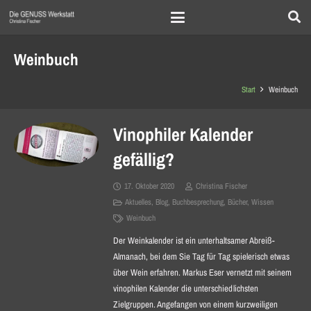
Weinbuch
Start
Weinbuch
Vinophiler Kalender
gefällig?
17. Oktober 2020
Christina Fischer
Aktuelles
,
Blog
,
Buchbesprechung
,
Bücher
,
Wissen
Weinbuch
Der Weinkalender ist ein unterhaltsamer Abreiß-
Almanach, bei dem Sie Tag für Tag spielerisch etwas
über Wein erfahren. Markus Eser vernetzt mit seinem
vinophilen Kalender die unterschiedlichsten
Zielgruppen. Angefangen von einem kurzweiligen