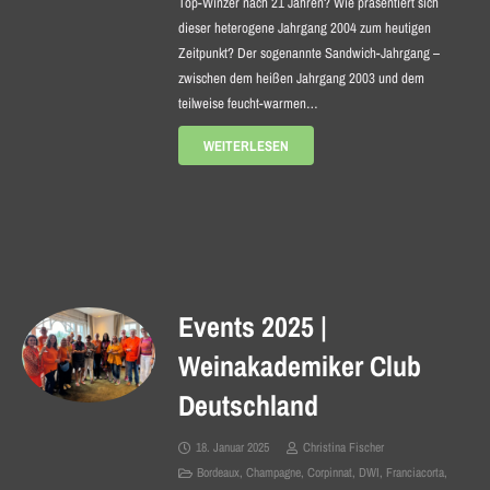
Top-Winzer nach 21 Jahren? Wie präsentiert sich
dieser heterogene Jahrgang 2004 zum heutigen
Zeitpunkt? Der sogenannte Sandwich-Jahrgang –
zwischen dem heißen Jahrgang 2003 und dem
teilweise feucht-warmen…
WEITERLESEN
Events 2025 |
Weinakademiker Club
Deutschland
18. Januar 2025
Christina Fischer
Bordeaux
,
Champagne
,
Corpinnat
,
DWI
,
Franciacorta
,