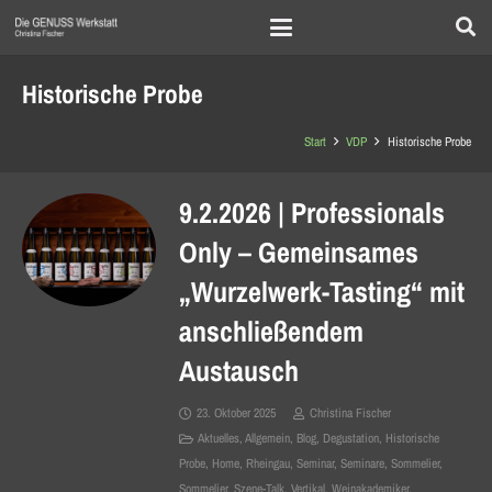
Historische Probe
Start
VDP
Historische Probe
9.2.2026 | Professionals
Only – Gemeinsames
„Wurzelwerk-Tasting“ mit
anschließendem
Austausch
23. Oktober 2025
Christina Fischer
Aktuelles
,
Allgemein
,
Blog
,
Degustation
,
Historische
Probe
,
Home
,
Rheingau
,
Seminar
,
Seminare
,
Sommelier
,
Sommelier
,
Szene-Talk
,
Vertikal
,
Weinakademiker
,