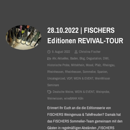
28.10.2022 | FISCHERS
Editionen REVIVAL-TOUR
9. August 2022
Christina Fischer
Ahr
,
Aktuelles
,
Baden
,
Blog
,
Degustation
,
DWI
,
Historische Probe
,
Mittelrhein
,
Mosel
,
Pfalz
,
Rheingau
,
Rheinhessen
,
Rheinhessen
,
Sommelier
,
Spanien
,
Uncategorized
,
VDP
,
WEIN & EVENT
,
WeinWisser
Seminare
Deutsche Weine
,
WEIN & EVENT
,
Weinprobe
,
Weinwissen
,
wineBANK Köln
Erinnert Ihr Euch an die die Editionsserie von
FISCHERS Weingenuss & Tafelfreuden? Damals hat
das FISCHERS Sommelier-Team gemeinsam mit den
Gästen in regelmäßigen Abständen „FISCHERS