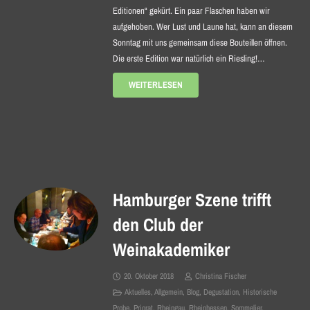
Editionen“ gekürt. Ein paar Flaschen haben wir
aufgehoben. Wer Lust und Laune hat, kann an diesem
Sonntag mit uns gemeinsam diese Bouteillen öffnen.
Die erste Edition war natürlich ein Riesling!…
WEITERLESEN
Hamburger Szene trifft
den Club der
Weinakademiker
20. Oktober 2018
Christina Fischer
Aktuelles
,
Allgemein
,
Blog
,
Degustation
,
Historische
Probe
,
Priorat
,
Rheingau
,
Rheinhessen
,
Sommelier
,