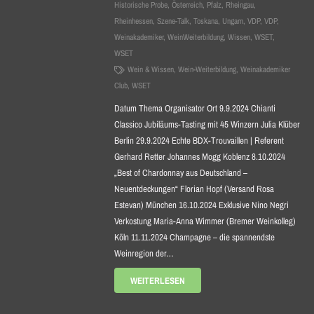
Historische Probe
,
Österreich
,
Pfalz
,
Rheingau
,
Rheinhessen
,
Szene-Talk
,
Toskana
,
Ungarn
,
VDP
,
VDP
,
Weinakademiker
,
WeinWeiterbildung
,
Wissen
,
WSET
,
WSET
Wein & Wissen
,
Wein-Weiterbildung
,
Weinakademiker
Club
,
WSET
Datum Thema Organisator Ort 9.9.2024 Chianti
Classico Jubiläums-Tasting mit 45 Winzern Julia Klüber
Berlin 29.9.2024 Echte BDX-Trouvaillen | Referent
Gerhard Retter Johannes Mogg Koblenz 8.10.2024
„Best of Chardonnay aus Deutschland –
Neuentdeckungen“ Florian Hopf (Versand Rosa
Estevan) München 16.10.2024 Exklusive Nino Negri
Verkostung Maria-Anna Wimmer (Bremer Weinkolleg)
Köln 11.11.2024 Champagne – die spannendste
Weinregion der…
WEITERLESEN