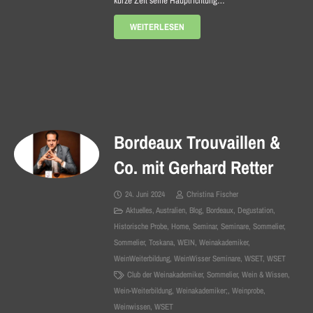
kurze Zeit seine Hauptrichtung…
WEITERLESEN
Bordeaux Trouvaillen &
Co. mit Gerhard Retter
24. Juni 2024
Christina Fischer
Aktuelles
,
Australien
,
Blog
,
Bordeaux
,
Degustation
,
Historische Probe
,
Home
,
Seminar
,
Seminare
,
Sommelier
,
Sommelier
,
Toskana
,
WEIN
,
Weinakademiker
,
WeinWeiterbildung
,
WeinWisser Seminare
,
WSET
,
WSET
Club der Weinakademiker
,
Sommelier
,
Wein & Wissen
,
Wein-Weiterbildung
,
Weinakademiker;
,
Weinprobe
,
Weinwissen
,
WSET