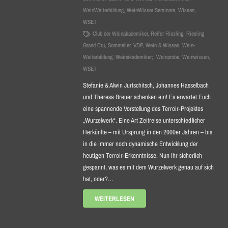
WeinWeiterbildung
,
WeinWisser Seminare
,
Wissen
,
WSET
Club der Weinakademiker
,
Reifer Riesling
,
Riesling
Grand Cru
,
Sommelier
,
VDP
,
Wein & Wissen
,
Wein-
Weiterbildung
,
Weinakademiker;
,
Weinprobe
,
Weinwissen
,
WSET
Stefanie & Alwin Jurtschitsch, Johannes Hasselbach
und Theresa Breuer schenken ein! Es erwartet Euch
eine spannende Vorstellung des Terroir-Projektes
„Wurzelwerk“. Eine Art Zeitreise unterschiedlicher
Herkünfte – mit Ursprung in den 2000er Jahren – bis
in die immer noch dynamische Entwicklung der
heutigen Terroir-Erkenntnisse. Nun Ihr sicherlich
gespannt, was es mit dem Wurzelwerk genau auf sich
hat, oder?…
WEITERLESEN