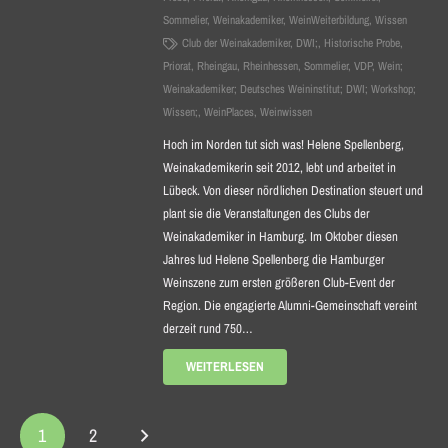
Sommelier
,
Weinakademiker
,
WeinWeiterbildung
,
Wissen
Club der Weinakademiker
,
DWI;
,
Historische Probe
,
Priorat
,
Rheingau
,
Rheinhessen
,
Sommelier
,
VDP
,
Wein;
Weinakademiker; Deutsches Weininstitut; DWI; Workshop;
Wissen;
,
WeinPlaces
,
Weinwissen
Hoch im Norden tut sich was! Helene Spellenberg,
Weinakademikerin seit 2012, lebt und arbeitet in
Lübeck. Von dieser nördlichen Destination steuert und
plant sie die Veranstaltungen des Clubs der
Weinakademiker in Hamburg. Im Oktober diesen
Jahres lud Helene Spellenberg die Hamburger
Weinszene zum ersten größeren Club-Event der
Region. Die engagierte Alumni-Gemeinschaft vereint
derzeit rund 750…
WEITERLESEN
1
2