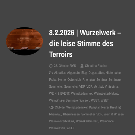
8.2.2026 | Wurzelwerk –
die leise Stimme des
Terroirs
23. Oktober 2025
Christina Fischer
Aktuelles
,
Allgemein
,
Blog
,
Degustation
,
Historische
Probe
,
Home
,
Österreich
,
Rheingau
,
Seminar
,
Seminare
,
Sommelier
,
Sommelier
,
VDP
,
VDP
,
Vertikal
,
Vinissima
,
WEIN & EVENT
,
Weinakademiker
,
WeinWeiterbildung
,
WeinWisser Seminare
,
Wissen
,
WSET
,
WSET
Club der Weinakademiker
,
Kamptal
,
Reifer Riesling
,
Rheingau
,
Rheinhessen
,
Sommelier
,
VDP
,
Wein & Wissen
,
Wein-Weiterbildung
,
Weinakademiker;
,
Weinprobe
,
Weinwissen
,
WSET