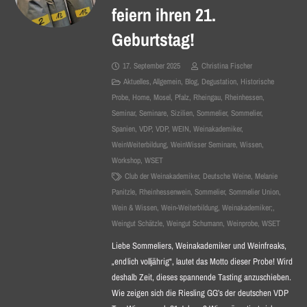
feiern ihren 21.
Geburtstag!
17. September 2025
Christina Fischer
Aktuelles
,
Allgemein
,
Blog
,
Degustation
,
Historische
Probe
,
Home
,
Mosel
,
Pfalz
,
Rheingau
,
Rheinhessen
,
Seminar
,
Seminare
,
Sizilien
,
Sommelier
,
Sommelier
,
Spanien
,
VDP
,
VDP
,
WEIN
,
Weinakademiker
,
WeinWeiterbildung
,
WeinWisser Seminare
,
Wissen
,
Workshop
,
WSET
Club der Weinakademiker
,
Deutsche Weine
,
Melanie
Panitzle
,
Rheinhessenwein
,
Sommelier
,
Sommelier Union
,
Wein & Wissen
,
Wein-Weiterbildung
,
Weinakademiker;
,
Weingut Schätzle
,
Weingut Schumann
,
Weinprobe
,
WSET
Liebe Sommeliers, Weinakademiker und Weinfreaks,
„endlich volljährig“, lautet das Motto dieser Probe! Wird
deshalb Zeit, dieses spannende Tasting anzuschieben.
Wie zeigen sich die Riesling GG’s der deutschen VDP