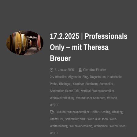
17.2.2025 | Professionals
Only – mit Theresa
Breuer
8. Januar 2025
Christina Fischer
Aktuelles
,
Allgemein
,
Blog
,
Degustation
,
Historische
Probe
,
Rheingau
,
Seminar
,
Seminare
,
Sommelier
,
Sommelier
,
Szene-Talk
,
Vertikal
,
Weinakademiker
,
WeinWeiterbildung
,
WeinWisser Seminare
,
Wissen
,
WSET
Club der Weinakademiker
,
Reifer Riesling
,
Riesling
Grand Cru
,
Sommelier
,
VDP
,
Wein & Wissen
,
Wein-
Weiterbildung
,
Weinakademiker;
,
Weinprobe
,
Weinwissen
,
WSET