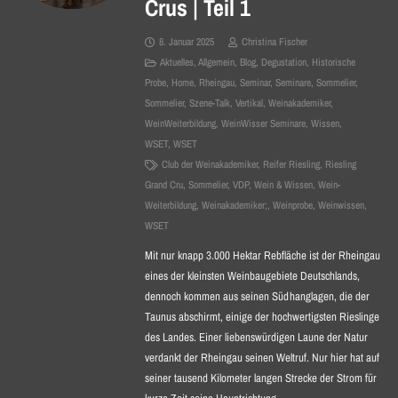
Crus | Teil 1
8. Januar 2025
Christina Fischer
Aktuelles
,
Allgemein
,
Blog
,
Degustation
,
Historische
Probe
,
Home
,
Rheingau
,
Seminar
,
Seminare
,
Sommelier
,
Sommelier
,
Szene-Talk
,
Vertikal
,
Weinakademiker
,
WeinWeiterbildung
,
WeinWisser Seminare
,
Wissen
,
WSET
,
WSET
Club der Weinakademiker
,
Reifer Riesling
,
Riesling
Grand Cru
,
Sommelier
,
VDP
,
Wein & Wissen
,
Wein-
Weiterbildung
,
Weinakademiker;
,
Weinprobe
,
Weinwissen
,
WSET
Mit nur knapp 3.000 Hektar Rebfläche ist der Rheingau
eines der kleinsten Weinbaugebiete Deutschlands,
dennoch kommen aus seinen Südhanglagen, die der
Taunus abschirmt, einige der hochwertigsten Rieslinge
des Landes. Einer liebenswürdigen Laune der Natur
verdankt der Rheingau seinen Weltruf. Nur hier hat auf
seiner tausend Kilometer langen Strecke der Strom für