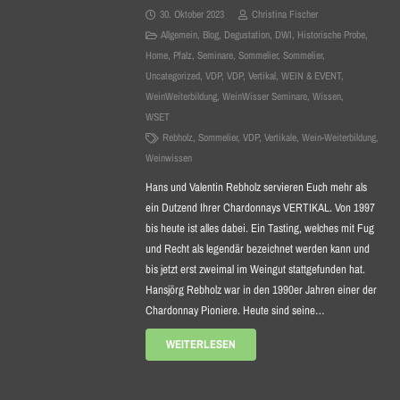
30. Oktober 2023
Christina Fischer
Allgemein
,
Blog
,
Degustation
,
DWI
,
Historische Probe
,
Home
,
Pfalz
,
Seminare
,
Sommelier
,
Sommelier
,
Uncategorized
,
VDP
,
VDP
,
Vertikal
,
WEIN & EVENT
,
WeinWeiterbildung
,
WeinWisser Seminare
,
Wissen
,
WSET
Rebholz
,
Sommelier
,
VDP
,
Vertikale
,
Wein-Weiterbildung
,
Weinwissen
Hans und Valentin Rebholz servieren Euch mehr als
ein Dutzend Ihrer Chardonnays VERTIKAL. Von 1997
bis heute ist alles dabei. Ein Tasting, welches mit Fug
und Recht als legendär bezeichnet werden kann und
bis jetzt erst zweimal im Weingut stattgefunden hat.
Hansjörg Rebholz war in den 1990er Jahren einer der
Chardonnay Pioniere. Heute sind seine…
WEITERLESEN