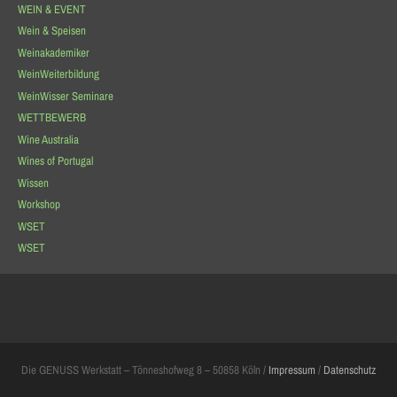
WEIN & EVENT
Wein & Speisen
Weinakademiker
WeinWeiterbildung
WeinWisser Seminare
WETTBEWERB
Wine Australia
Wines of Portugal
Wissen
Workshop
WSET
WSET
Die GENUSS Werkstatt – Tönneshofweg 8 – 50858 Köln /
Impressum
/
Datenschutz