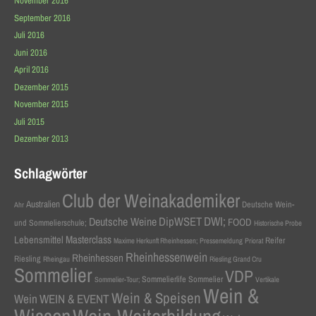
November 2016
September 2016
Juli 2016
Juni 2016
April 2016
Dezember 2015
November 2015
Juli 2015
Dezember 2013
Schlagwörter
Club der Weinakademiker
Australien
Deutsche Wein-
Ahr
DWI;
Deutsche Weine
DipWSET
FOOD
und Sommelierschule;
Historische Probe
Masterclass
Lebensmittel
Reifer
Maxime Herkunft Rheinhessen;
Pressemeldung
Priorat
Rheinhessenwein
Rheinhessen
Riesling
Rheingau
Riesling Grand Cru
Sommelier
VDP
Sommelierlife Sommelier
Sommelier-Tour;
Vertikale
Wein &
Wein & Speisen
Wein
WEIN & EVENT