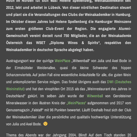
Hoch im Norden tut sich was! Helene Spellenberg, Weinakademikerin seit
2012, lebt und arbeitet in Lübeck. Von dieser nördlichen Destination steuert
und plant sie die Veranstaltungen des Clubs der Weinakademiker in Hamburg.
Im Oktober diesen Jahres lud Helene Spellenberg die Hamburger Weinszene
zum ersten größeren Club-Event der Region. Die engagierte Alumni-
Gemeinschaft vereint derzeit rund 750 Mitglieder, die an der Weinakademie
Österreich das WSET „Diploma Wines & Spirits“, respektive den
Weinakademiker in deutscher Sprache abgelegt haben.
Austragungsort war der quirlige
WeinPlace
„Witwenball“ von Julia und Axel Bode in
der Eimsbütteler Weidenallee, quasi die kleine Schwester des hippen
Schanzenviertels. Auf jeden Fall eine wesentliche Anlaufstelle für alle, die guten Wein
und unkomplizierten Service mögen. Das findet übrigens auch das
DWI (Deutsches
Weininstitut)
und hat den vinophilen Ort 2015 als das „Weinrestaurant des Jahres in
Deutschland“ gekürt. Im selben Jahr wurde der
Witwenball
von Gerolsteiner
Mineralwasser in den illustren Kreis der
„WeinPlaces“
aufgenommen und 2017 vom
Genussmagazin „Falstaff“ mit 96 Punkten bewertet. Läuft! Deshalb freut sich der Club
der Weinakademiker über die persönliche und qualitativ hochwertige Unterstützung
von Julia und Axel Bode.
Thema des Abends war der Jahrgang 2004. Blind! Auf dem Tisch standen 20