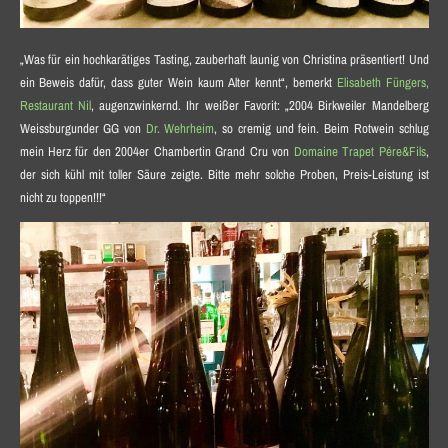
„Was für ein hochkarätiges Tasting, zauberhaft launig von Christina präsentiert! Und
ein Beweis dafür, dass guter Wein kaum Alter kennt“, bemerkt
Elisabeth Füngers,
Restaurant Nil
, augenzwinkernd. Ihr weißer Favorit: „2004 Birkweiler Mandelberg
Weissburgunder GG von
Dr. Wehrheim
, so cremig und fein. Beim Rotwein schlug
mein Herz für den 2004er Chambertin Grand Cru von
Domaine Trapet Pére&Fils
,
der sich kühl mit toller Säure zeigte. Bitte mehr solche Proben, Preis-Leistung ist
nicht zu toppen!!!“