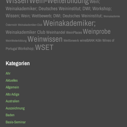
Wissen
Wein-Weiterbildung
Wein;
Weinakademiker; Deutsches Weininstitut; DWI; Workshop;
Wissen;
Wein; Wettbewerb; DWI; Deutsches Weininstitut;
Weinakademie
Weinakademiker;
Österreich
Weinakademiker-Club
Weinprobe
Weinakademiker Club
Weinhandel
WeinPlaces
Weinwissen
wineBANK Köln
Wines of
Wettbewerb
WeinWeiterbildung
WSET
Workshop;
Portugal
Kategorien
Ahr
Aktuelles
Allgemein
Alto Adige
Australien
Auszeichnung
Baden
Basis-Seminar