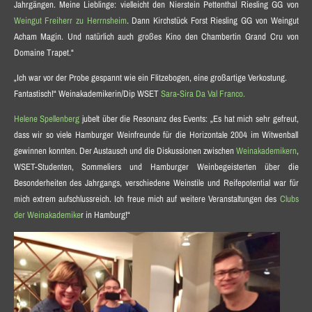
Jahrgängen. Meine Lieblinge: vielleicht den Nierstein Pettenthal Riesling GG von
Weingut Freiherr zu Herrnsheim
. Dann Kirchstück Forst Riesling GG von Weingut
Acham Magin. Und natürlich auch großes Kino den Chambertin Grand Cru von
Domaine Trapet.“
„Ich war vor der Probe gespannt wie ein Flitzebogen, eine großartige Verkostung.
Fantastisch!“ Weinakademikerin/Dip WSET
Sara-Sira Da Val Franco.
Helene Spellenberg
jubelt über die Resonanz des Events: „Es hat mich sehr gefreut,
dass wir so viele Hamburger Weinfreunde für die Horizontale 2004 im Witwenball
gewinnen konnten. Der Austausch und die Diskussionen zwischen
Weinakademikern
,
WSET-Studenten, Sommeliers und Hamburger Weinbegeisterten über die
Besonderheiten des Jahrgangs, verschiedene Weinstile und Reifepotential war für
mich extrem aufschlussreich. Ich freue mich auf weitere Veranstaltungen des
Clubs
der Weinakademike
r in Hamburg!“