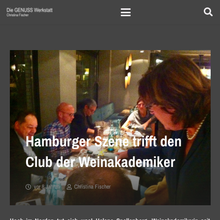
Hamburger Szene trifft den
Club der Weinakademiker
vor 8 Jahren
Christina Fischer