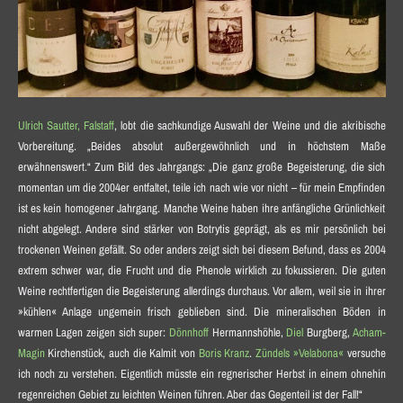
Ulrich Sautter, Falstaff
, lobt die sachkundige Auswahl der Weine und die akribische
Vorbereitung. „Beides absolut außergewöhnlich und in höchstem Maße
erwähnenswert.“ Zum Bild des Jahrgangs: „Die ganz große Begeisterung, die sich
momentan um die 2004er entfaltet, teile ich nach wie vor nicht – für mein Empfinden
ist es kein homogener Jahrgang. Manche Weine haben ihre anfängliche Grünlichkeit
nicht abgelegt. Andere sind stärker von Botrytis geprägt, als es mir persönlich bei
trockenen Weinen gefällt. So oder anders zeigt sich bei diesem Befund, dass es 2004
extrem schwer war, die Frucht und die Phenole wirklich zu fokussieren. Die guten
Weine rechtfertigen die Begeisterung allerdings durchaus. Vor allem, weil sie in ihrer
»kühlen« Anlage ungemein frisch geblieben sind. Die mineralischen Böden in
warmen Lagen zeigen sich super:
Dönnhoff
Hermannshöhle,
Diel
Burgberg,
Acham-
Magin
Kirchenstück, auch die Kalmit von
Boris Kranz
.
Zündels »Velabona«
versuche
ich noch zu verstehen. Eigentlich müsste ein regnerischer Herbst in einem ohnehin
regenreichen Gebiet zu leichten Weinen führen. Aber das Gegenteil ist der Fall!“