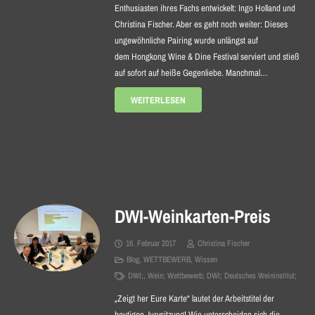
Enthusiasten ihres Fachs entwickelt: Ingo Holland und
Christina Fischer. Aber es geht noch weiter: Dieses
ungewöhnliche Pairing wurde unlängst auf
dem Hongkong Wine & Dine Festival serviert und stieß
auf sofort auf heiße Gegenliebe. Manchmal…
WEITERLESEN
DWI-Weinkarten-Preis
16. Februar 2017
Christina Fischer
Blog
,
WETTBEWERB
,
Wissen
DWI;
,
Wein; Wettbewerb; DWI; Deutsches Weininstitut;
„Zeigt her Eure Karte“ lautet der Arbeitstitel der
heutigen Jurysitzung! Wie unterscheiden sich die