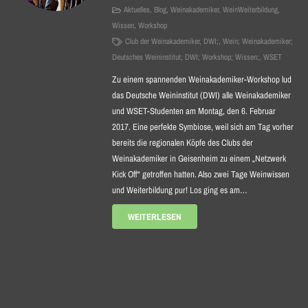
Aktuelles
,
Blog
,
Weinakademiker
,
WeinWeiterbildung
,
Wissen
,
Workshop
Club der Weinakademiker
,
DWI;
,
Wein; Weinakademiker;
Deutsches Weininstitut; DWI; Workshop; Wissen;
,
WSET
Zu einem spannenden Weinakademiker-Workshop lud
das Deutsche Weininstitut (DWI) alle Weinakademiker
und WSET-Studenten am Montag, den 6. Februar
2017. Eine perfekte Symbiose, weil sich am Tag vorher
bereits die regionalen Köpfe des Clubs der
Weinakademiker in Geisenheim zu einem „Netzwerk
Kick Off“ getroffen hatten. Also zwei Tage Weinwissen
und Weiterbildung pur! Los ging es am…
WEITERLESEN