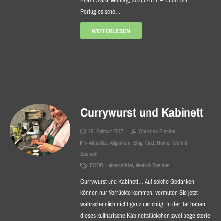
PORTUGAL Montag, 20.03.2017 – 13.00 Uhr
Portugiesische…
WEITERLESEN
Currywurst und Kabinett
19. Februar 2017
Christina Fischer
Aktuelles
,
Allgemein
,
Blog
,
food
,
Home
,
Wein &
Speisen
FOOD
,
Lebensmittel
,
Wein & Speisen
Currywurst und Kabinett… Auf solche Gedanken
können nur Verrückte kommen, vermuten Sie jetzt
wahrscheinlich nicht ganz unrichtig. In der Tat haben
dieses kulinarische Kabinettstückchen zwei begeisterte