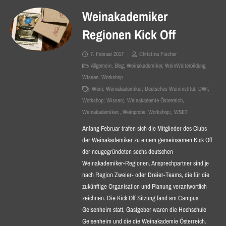
Weinakademiker
Regionen Kick Off
7. Februar 2017
Christina Fischer
Allgemein
,
Blog
,
Weinakademiker
,
WeinWeiterbildung
,
Wissen
,
Workshop
Wein; Weinakademiker; Deutsches Weininstitut; DWI;
Workshop; Wissen;
,
Weinakademie Österreich
,
Weinakademiker;
,
Weinprobe
,
Workshop;
,
WSET
Anfang Februar trafen sich die Mitglieder des Clubs
der Weinakademiker zu einem gemeinsamen Kick Off
der neugegründeten sechs deutschen
Weinakademiker-Regionen. Ansprechpartner sind je
nach Region Zweier- oder Dreier-Teams, die für die
zukünftige Organisation und Planung verantwortlich
zeichnen. Die Kick Off Sitzung fand am Campus
Geisenheim statt, Gastgeber waren die Hochschule
Geisenheim und die die Weinakademie Österreich.