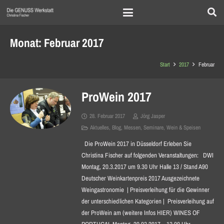
Monat:
Februar 2017
Start
2017
Februar
ProWein 2017
28. Februar 2017
Jörg Jasper
Aktuelles
,
Blog
,
Messen
,
Seminare
,
Wein & Speisen
Die ProWein 2017 in Düsseldorf Erleben Sie
Christina Fischer auf folgenden Veranstaltungen: DWI
Montag, 20.3.2017 um 9.30 Uhr Halle 13 / Stand A90
Deutscher Weinkartenpreis 2017 Ausgezeichnete
Weingastronomie | Preisverleihung für die Gewinner
der unterschiedlichen Kategorien | Preisverleihung auf
der ProWein am (weitere Infos HIER) WINES OF