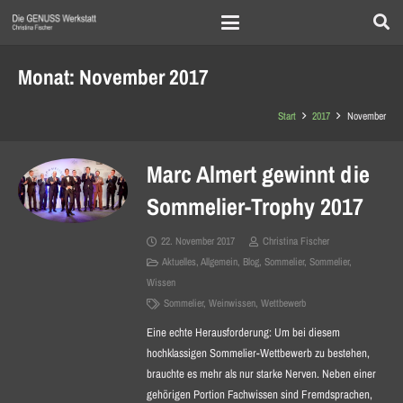
Monat:
November 2017
Start
2017
November
Marc Almert gewinnt die
Sommelier-Trophy 2017
22. November 2017
Christina Fischer
Aktuelles
,
Allgemein
,
Blog
,
Sommelier
,
Sommelier
,
Wissen
Sommelier
,
Weinwissen
,
Wettbewerb
Eine echte Herausforderung: Um bei diesem
hochklassigen Sommelier-Wettbewerb zu bestehen,
brauchte es mehr als nur starke Nerven. Neben einer
gehörigen Portion Fachwissen sind Fremdsprachen,