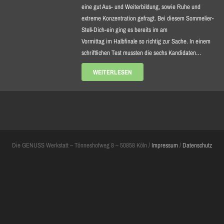
eine gut Aus- und Weiterbildung, sowie Ruhe und
extreme Konzentration gefragt. Bei diesem Sommelier-
Stell-Dich-ein ging es bereits im am
Vormittag im Halbfinale so richtig zur Sache. In einem
schriftlichen Test mussten die sechs Kandidaten…
WEITERLESEN
Die GENUSS Werkstatt – Tönneshofweg 8 – 50858 Köln /
Impressum
/
Datenschutz