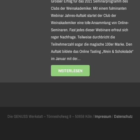
Grosser Erfolg für das 2021 Seminarprogramm des
Clubs der Weinakademiker. Mit einem fulminanten
Webinar Jahres-Auftakt startet der Club der
Weinakademiker eine tolle Ansammlung von Online-
Seminaren. Fast jedes dieser Webinare erfreut sich
reger Nachfrage. Teilweise durchbricht die
Teilnehmerzahl sogar die magische 100er Marke. Den
Auftakt bildete das Online Tasting „Wein & Schokolade“
im Januar mit der…
WEITERLESEN
Die GENUSS Werkstatt – Tönneshofweg 8 – 50858 Köln /
Impressum
/
Datenschutz