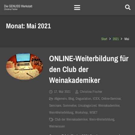
Monat:
Mai 2021
Start
2021
Mai
ONLINE-Weiterbildung für
den Club der
Weinakademiker
17. Mai 2021
Christina Fischer
Allgemein
,
Blog
,
Degustation
,
ICEX
,
Online-Seminar
,
Seminare
,
Sommelier
,
Uncategorized
,
Weinakademiker
,
WeinWeiterbildung
,
Workshop
,
WSET
Club der Weinakademiker
,
Wein-Weiterbildung
,
Weinwissen