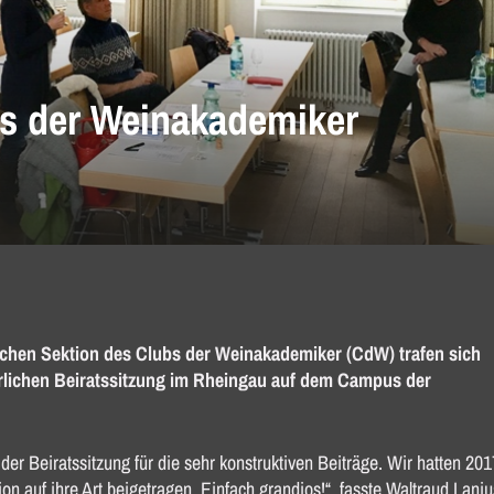
bs der Weinakademiker
schen Sektion des Clubs der Weinakademiker (CdW) trafen sich
ährlichen Beiratssitzung im Rheingau auf dem Campus der
der Beiratssitzung für die sehr konstruktiven Beiträge. Wir hatten 201
n auf ihre Art beigetragen. Einfach grandios!“, fasste Waltraud Laniu