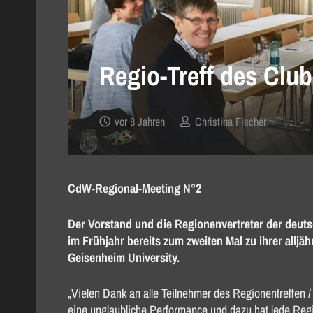
Regio-Treff des Clu
vor 8 Jahren
Christina Fischer
CdW-Regional-Meeting N°2
Der Vorstand und die Regionenvertreter der deut
im Frühjahr bereits zum zweiten Mal zu ihrer allj
Geisenheim University.
„Vielen Dank an alle Teilnehmer des Regionentreffen / 
eine unglaubliche Performance und dazu hat jede Regio