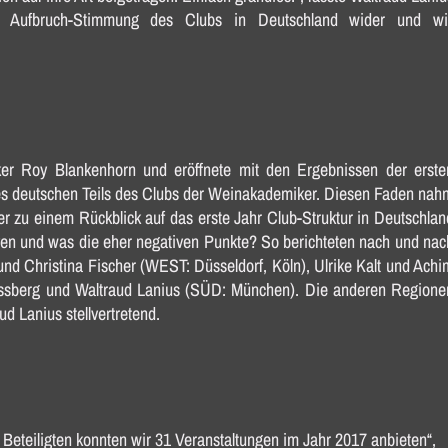
e Aufbruch-Stimmung des Clubs in Deutschland wider und wil
ker Roy Blankenhorn und eröffnete mit den Ergebnissen der erste
es deutschen Teils des Clubs der Weinakademiker. Diesen Faden nah
er zu einem Rückblick auf das erste Jahr Club-Struktur in Deutschlan
iven und was die eher negativen Punkte? So berichteten nach und nac
d Christina Fischer (WEST: Düsseldorf, Köln), Ulrike Kalt und Achi
ssberg und Waltraud Lanius (SÜD: München). Die anderen Regione
d Lanius stellvertretend.
Beteiligten konnten wir 31 Veranstaltungen im Jahr 2017 anbieten“,