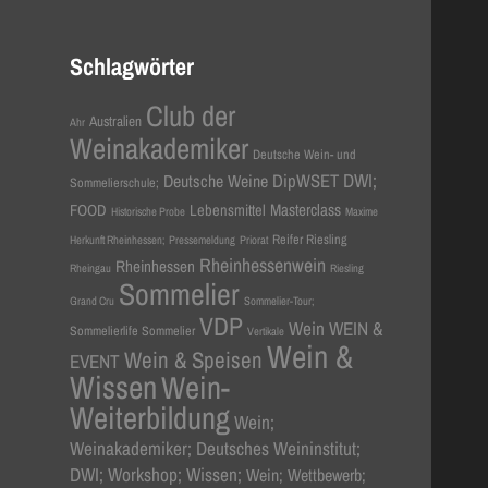
Schlagwörter
Club der
Australien
Ahr
Weinakademiker
Deutsche Wein- und
DWI;
Deutsche Weine
DipWSET
Sommelierschule;
Masterclass
FOOD
Lebensmittel
Historische Probe
Maxime
Reifer Riesling
Herkunft Rheinhessen;
Pressemeldung
Priorat
Rheinhessenwein
Rheinhessen
Rheingau
Riesling
Sommelier
Grand Cru
Sommelier-Tour;
VDP
Wein
WEIN &
Sommelierlife Sommelier
Vertikale
Wein &
Wein & Speisen
EVENT
Wissen
Wein-
Weiterbildung
Wein;
Weinakademiker; Deutsches Weininstitut;
DWI; Workshop; Wissen;
Wein; Wettbewerb;