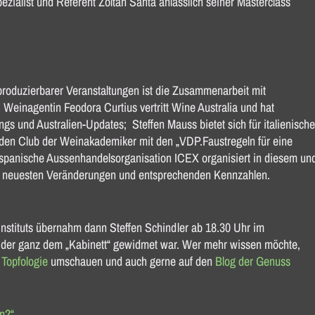
ialist und Referent Zoltan Santa anlässlich seiner Masterclass
eproduzierbarer Veranstaltungen ist die Zusammenarbeit mit
Weinagentin Feodora Curtius vertritt Wine Australia und hat
gs und Australien-Updates; Steffen Mauss bietet sich für italienische
den Club der Weinakademiker mit den „VDP.Faustregeln für eine
spanische Aussenhandelsorganisation ICEX organisiert in diesem un
 neuesten Veränderungen und entsprechenden Kennzahlen.
tituts übernahm dann Steffen Schindler ab 18.30 Uhr im
, der ganz dem „Kabinett“ gewidmet war. Wer mehr wissen möchte,
Topfologie
umschauen und auch gerne auf den
Blog der Genuss
en?“