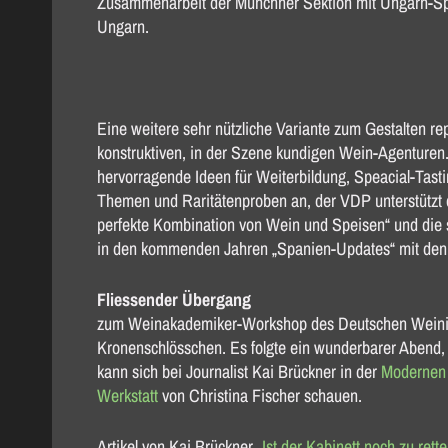
Zusammenarbeit der Münchner Sektion mit Ungarn-Spez
Ungarn.
Eine weitere sehr nützliche Variante zum Gestalten r
konstruktiven, in der Szene kundigen Wein-Agenturen. 
hervorragende Ideen für Weiterbildung, Speacial-Tastin
Themen und Raritätenproben an, der VDP unterstützt 
perfekte Kombination von Wein und Speisen“ und die 
in den kommenden Jahren „Spanien-Updates“ mit den
Fliessender Übergang
zum Weinakademiker-Workshop des Deutschen Weinins
Kronenschlösschen. Es folgte ein wunderbarer Abend
kann sich bei Journalist Kai Brückner in der
Modernen 
Werkstatt
von Christina Fischer schauen.
Artikel von Kai Brückner
„Ist der Kabinett noch zu rett