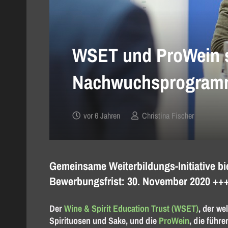
WSET und ProWein s
Nachwuchsprogra
vor 6 Jahren
Christina Fischer
Gemeinsame Weiterbildungs-Initiative bie
Bewerbungsfrist: 30. November 2020 ++
Der
Wine & Spirit Education Trust (WSET)
, der we
Spirituosen und Sake, und die
ProWein
, die führ