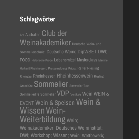
Schlagwörter
Club der
Australien
Ahr
Weinakademiker
Deutsche Wein- und
DWI;
Deutsche Weine
DipWSET
Sommelierschule;
Masterclass
FOOD
Lebensmittel
Historische Probe
Maxime
Reifer Riesling
Herkunft Rheinhessen;
Pressemeldung
Priorat
Rheinhessenwein
Rheinhessen
Rheingau
Riesling
Sommelier
Grand Cru
Sommelier-Tour;
VDP
Wein
WEIN &
Sommelierlife Sommelier
Vertikale
Wein &
Wein & Speisen
EVENT
Wissen
Wein-
Weiterbildung
Wein;
Weinakademiker; Deutsches Weininstitut;
DWI; Workshop; Wissen;
Wein; Wettbewerb;