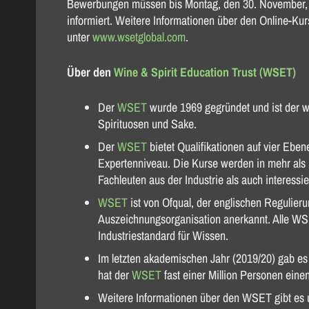
Bewerbungen müssen bis Montag, den 30. November,
informiert. Weitere Informationen über den Online-Ku
unter
www.wsetglobal.com
.
Über den
Wine & Spirit Education Trust (WSET)
Der
WSET
wurde 1969 gegründet und ist der we
Spirituosen und Sake.
Der
WSET
bietet Qualifikationen auf vier Ebe
Expertenniveau. Die Kurse werden in mehr als
Fachleuten aus der Industrie als auch interessie
WSET
ist von Ofqual, der englischen Regulieru
Auszeichnungsorganisation anerkannt. Alle WSE
Industriestandard für Wissen.
Im letzten akademischen Jahr (2019/20) gab e
hat der
WSET
fast einer Million Personen ein
Weitere Informationen über den WSET gibt es 