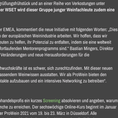
grüßungsfrühstück und an einer Reihe von Verkostungen unter
er WSET wird dieser Gruppe junger Weinfachleute zudem eine
EMEA, kommentiert die neue Initiative mit folgenden Worten: „Dies
in der europäischen Weinindustrie arbeiten. Wir hoffen, dass wir
ten zu helfen, ihr Potenzial zu entfalten, indem sie eine weltweit
 fortlaufenden Mentorenprogramms sind.“ Bastian Mingers, Direktor
le Veränderungen und neue Herausforderungen für die
hwuchskräfte ist es schwer, sich zurechtzufinden. Mit dieser neuen
mfassendem Weinwissen ausstatten. Wir als ProWein bieten den
ntakte aufzubauen und ein intensives Networking zu betreiben“.
nhandelsprofis ein kurzes
Screening
absolvieren und angeben, warum
ranche zu erreichen. Der sechswöchige Online-Kurs beginnt im Januar
r ProWein 2021 vom 19. bis 23. März in Düsseldorf. Alle