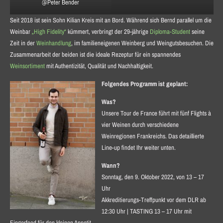
@Peter Bender
Seit 2018 ist sein Sohn Kilian Kreis mit an Bord. Während sich Bernd parallel um die
Weinbar
„High Fidelity“
kümmert, verbringt der 29-jährige
Diploma-Student
seine
Zeit in der
Weinhandlung
, im familieneigenen Weinberg und Weingutsbesuchen. Die
Zusammenarbeit der beiden ist die ideale Rezeptur für ein spannendes
Weinsortiment
mit Authentizität, Qualität und Nachhaltigkeit.
Folgendes Programm ist geplant:
Was?
Unsere Tour de France führt mit fünf Flights à
vier Weinen durch verschiedene
Weinregionen Frankreichs. Das detaillierte
Line-up findet Ihr weiter unten.
Wann?
Sonntag, den 9. Oktober 2022, von 13 – 17
Uhr
Akkreditierungs-Treffpunkt vor dem DLR ab
12:30 Uhr | TASTING 13 – 17 Uhr mit
Fingerfood für den kleinen Appetit.