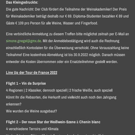
Das Kleingedruckte:
Die gute Nachricht: Der Club fördert die Teilnahme der Weinakademiker! Der Preis
für Weinakademiker beträgt deshalb nur € 69. Diploma-Studenten bezahlen € 89 und
Gäste € 109 pro Person für alle Weine, Wasser und Fingerfood.
Eine verbindliche Anmeldung zu diesem Treffen bitte möglichst zeitnah per E-Mail an
simone.gnegel@gmx.de
. Mit der Anmeldebestätigung wird auch die Rechnung
einschließlich Kontodaten für die Überweisung verschickt. Ohne Vorauszahlung keine
Teilnahme! Eine kostenfreie Abmeldung ist bis 30.9.2022 möglich. Danach müssen
entweder die Kosten übernommen oder ein Ersatzteilnehmer gestellt werden.
Line Up der Tour de France 2022
Flight 1 – Vin de Surprise
4 Regionen | 2 Klassiker, dennoch speziell | 2 frische Weiße, auch speziell
Könnt Ihr die Rebsorten, die Herkunft und vielleicht auch noch den Jahrgang
erkennen?
Wie wurden die Weine ausgebaut?
Flight 2 – Der neue Star der Weißwein-Szene
à
Chenin blanc
4 verschiedene Terroirs und Klimata