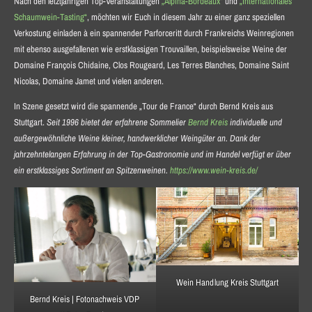
Nach den letztjährigen Top-Veranstaltungen
„Alpina-Bordeaux“
und
„Internationales
Schaumwein-Tasting“
, möchten wir Euch in diesem Jahr zu einer ganz speziellen
Verkostung einladen à ein spannender Parforceritt durch Frankreichs Weinregionen
mit ebenso ausgefallenen wie erstklassigen Trouvaillen, beispielsweise Weine der
Domaine François Chidaine, Clos Rougeard, Les Terres Blanches, Domaine Saint
Nicolas, Domaine Jamet und vielen anderen.
In Szene gesetzt wird die spannende „Tour de France“ durch Bernd Kreis aus
Stuttgart.
Seit 1996 bietet der erfahrene Sommelier
Bernd Kreis
individuelle und
außergewöhnliche Weine kleiner, handwerklicher Weingüter an. Dank der
jahrzehntelangen Erfahrung in der Top-Gastronomie und im Handel verfügt er über
ein erstklassiges Sortiment an Spitzenweinen.
https://www.wein-kreis.de/
Wein Handlung Kreis Stuttgart
Bernd Kreis | Fotonachweis VDP