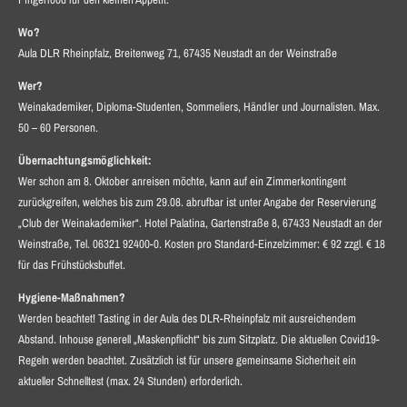
Wo?
Aula DLR Rheinpfalz, Breitenweg 71, 67435 Neustadt an der Weinstraße
Wer?
Weinakademiker, Diploma-Studenten, Sommeliers, Händler und Journalisten. Max.
50 – 60 Personen.
Übernachtungsmöglichkeit:
Wer schon am 8. Oktober anreisen möchte, kann auf ein Zimmerkontingent
zurückgreifen, welches bis zum 29.08. abrufbar ist unter Angabe der Reservierung
„Club der Weinakademiker“. Hotel Palatina, Gartenstraße 8, 67433 Neustadt an der
Weinstraße, Tel. 06321 92400-0. Kosten pro Standard-Einzelzimmer: € 92 zzgl. € 18
für das Frühstücksbuffet.
Hygiene-Maßnahmen?
Werden beachtet! Tasting in der Aula des DLR-Rheinpfalz mit ausreichendem
Abstand. Inhouse generell „Maskenpflicht“ bis zum Sitzplatz. Die aktuellen Covid19-
Regeln werden beachtet. Zusätzlich ist für unsere gemeinsame Sicherheit ein
aktueller Schnelltest (max. 24 Stunden) erforderlich.