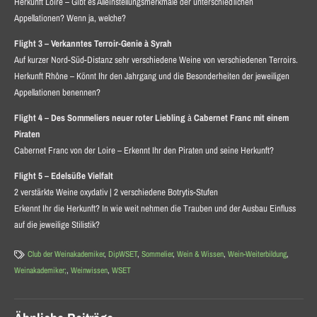
Herkunft Loire – Gibt es Alleinstellungsmerkmale der unterschiedlichen
Appellationen? Wenn ja, welche?
Flight 3 – Verkanntes Terroir-Genie
à
Syrah
Auf kurzer Nord-Süd-Distanz sehr verschiedene Weine von verschiedenen Terroirs.
Herkunft Rhône – Könnt Ihr den Jahrgang und die Besonderheiten der jeweiligen
Appellationen benennen?
Flight 4 – Des Sommeliers neuer roter Liebling
à
Cabernet Franc mit einem
Piraten
Cabernet Franc von der Loire – Erkennt Ihr den Piraten und seine Herkunft?
Flight 5 – Edelsüße Vielfalt
2 verstärkte Weine oxydativ | 2 verschiedene Botrytis-Stufen
Erkennt Ihr die Herkunft? In wie weit nehmen die Trauben und der Ausbau Einfluss
auf die jeweilige Stilistik?
Club der Weinakademiker
,
DipWSET
,
Sommelier
,
Wein & Wissen
,
Wein-Weiterbildung
,
Weinakademiker;
,
Weinwissen
,
WSET