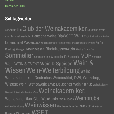
Dezember 2013
Schlagwörter
Club der Weinakademiker
Australien
Deutsche Wein-
Ahr
DWI;
Deutsche Weine
DipWSET
FOOD
und Sommelierschule;
Historische Probe
Masterclass
Lebensmittel
Reifer
Maxime Herkunft Rheinhessen;
Pressemeldung
Priorat
Rheinhessenwein
Rheinhessen
Riesling
Rheingau
Riesling Grand Cru
Sommelier
VDP
Sommelierlife Sommelier
Sommelier-Tour;
Vertikale
Wein &
Wein & Speisen
Wein
WEIN & EVENT
Wissen
Wein-Weiterbildung
Wein;
Weinakademiker; Deutsches Weininstitut; DWI; Workshop;
Wissen;
Wein; Wettbewerb; DWI; Deutsches Weininstitut;
Weinakademie
Weinakademiker;
Österreich
Weinakademiker-Club
Weinprobe
Weinakademiker Club
Weinhandel
WeinPlaces
Weinwissen
wineBANK Köln
Wines of
Wettbewerb
WeinWeiterbildung
WSET
Workshop;
Portugal