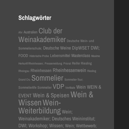
Schlagwörter
Club der
Australien
Ahr
Weinakademiker
Deutsche Wein- und
DWI;
Deutsche Weine
DipWSET
Sommelierschule;
Masterclass
FOOD
Lebensmittel
Historische Probe
Maxime
Reifer Riesling
Herkunft Rheinhessen;
Pressemeldung
Priorat
Rheinhessenwein
Rheinhessen
Rheingau
Riesling
Sommelier
Grand Cru
Sommelier-Tour;
VDP
Wein
WEIN &
Sommelierlife Sommelier
Vertikale
Wein &
Wein & Speisen
EVENT
Wissen
Wein-
Weiterbildung
Wein;
Weinakademiker; Deutsches Weininstitut;
DWI; Workshop; Wissen;
Wein; Wettbewerb;