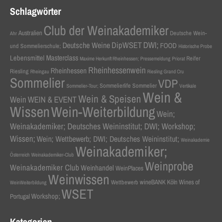
Schlagwörter
Club der Weinakademiker
Australien
Deutsche Wein-
Ahr
DWI;
Deutsche Weine
DipWSET
FOOD
und Sommelierschule;
Historische Probe
Masterclass
Lebensmittel
Reifer
Maxime Herkunft Rheinhessen;
Pressemeldung
Priorat
Rheinhessenwein
Rheinhessen
Riesling
Rheingau
Riesling Grand Cru
Sommelier
VDP
Sommelierlife Sommelier
Sommelier-Tour;
Vertikale
Wein &
Wein & Speisen
Wein
WEIN & EVENT
Wissen
Wein-Weiterbildung
Wein;
Weinakademiker; Deutsches Weininstitut; DWI; Workshop;
Wissen;
Wein; Wettbewerb; DWI; Deutsches Weininstitut;
Weinakademie
Weinakademiker;
Österreich
Weinakademiker-Club
Weinprobe
Weinakademiker Club
Weinhandel
WeinPlaces
Weinwissen
wineBANK Köln
Wines of
Wettbewerb
WeinWeiterbildung
WSET
Workshop;
Portugal
Kategorien