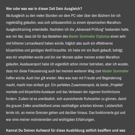
Wer oder was war in dieser Zeit Dein Ausgleich?
Als Ausgleich zu den vielen Stunden vor dem PC oder über den Büchern bin ich
regelmäßig gelaufen, was sich schlussendlich zu einem dynamischen Marathon-
Ausgleichtraining entwickelte. Nachdem ich die „Advanced-Prüfung“ bestanden hatte,
war mir klar, dass ich für das Bestehen des
Master Sommelier Diplomas
einen sehr
viel höheren Lernaufwand haben würde, folglich also auch ein effektiveres
körperliches und geistiges Ventil brauchte. Ich habe mir ein Buch gekauft, befolgt,
was mir empfohlen wurde und bin vier Monate später meinen ersten Marathon
gelaufen. Ausdauersport habe ich eigentlich schon immer betrieben, aber ich wusste,
dass mir diese Fokussierung auch bei meinem weiteren Weg zum
Master Sommelier
helfen würde. Auch hier gilt wieder: Alles was man mit Freude und Begeisterung
macht, macht man einfach gut. Ein perfektes Zusammenspiel, da beide „Projekte“
mentale und körperliche Ausdauer und das Verlassen der eigenen Komfortzone
fordern. Zudem ist es unerlässlich, sich ausreichende Ruhezeiten zu gönnen, damit
die grauen Zellen anschließend umso nachhaltiger arbeiten können. Letztendlich
lernte ich, an meine Grenzen gehen und darüber hinaus. Das funktionierte gut und
war eine meiner motivierenden und wichtigsten Erfahrungen.
Kannst Du Deinen Aufwand für diese Ausbildung zeitlich beziffern und was