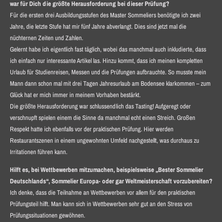
war für Dich die größte Herausforderung bei dieser Prüfung?
Für die ersten drei Ausbildungsstufen des Master Sommeliers benötigte ich zwei
Jahre, die letzte Stufe hat mir fünf Jahre abverlangt. Dies sind jetzt mal die
nüchternen Zeiten und Zahlen.
Gelernt habe ich eigentlich fast täglich, wobei das manchmal auch inkludierte, dass
ich einfach nur interessante Artikel las. Hinzu kommt, dass ich meinen kompletten
Urlaub für Studienreisen, Messen und die Prüfungen aufbrauchte. So musste mein
Mann dann schon mal mit drei Tagen Jahresurlaub am Bodensee klarkommen – zum
Glück hat er mich immer in meinem Vorhaben bestärkt.
Die größte Herausforderung war schlussendlich das Tasting! Aufgeregt oder
verschnupft spielen einem die Sinne da manchmal echt einen Streich. Großen
Respekt hatte ich ebenfalls vor der praktischen Prüfung. Hier werden
Restaurantszenen in einem ungewohnten Umfeld nachgestellt, was durchaus zu
Irritationen führen kann.
Hilft es, bei Wettbewerben mitzumachen, beispielsweise „Bester Sommelier
Deutschlands“, Sommelier Europa- oder gar Weltmeisterschaft vorzubereiten?
Ich denke, dass die Teilnahme an Wettbewerben vor allem für den praktischen
Prüfungsteil hilft. Man kann sich in Wettbewerben sehr gut an den Stress von
Prüfungssituationen gewöhnen.