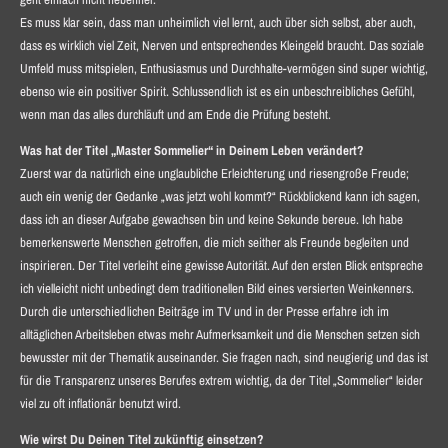
Es muss klar sein, dass man unheimlich viel lernt, auch über sich selbst, aber auch,
dass es wirklich viel Zeit, Nerven und entsprechendes Kleingeld braucht. Das soziale
Umfeld muss mitspielen, Enthusiasmus und Durchhalte-vermögen sind super wichtig,
ebenso wie ein positiver Spirit. Schlussendlich ist es ein unbeschreibliches Gefühl,
wenn man das alles durchläuft und am Ende die Prüfung besteht.
Was hat der Titel „Master Sommelier“ in Deinem Leben verändert?
Zuerst war da natürlich eine unglaubliche Erleichterung und riesengroße Freude;
auch ein wenig der Gedanke „was jetzt wohl kommt?“ Rückblickend kann ich sagen,
dass ich an dieser Aufgabe gewachsen bin und keine Sekunde bereue. Ich habe
bemerkenswerte Menschen getroffen, die mich seither als Freunde begleiten und
inspirieren. Der Titel verleiht eine gewisse Autorität. Auf den ersten Blick entspreche
ich vielleicht nicht unbedingt dem traditionellen Bild eines versierten Weinkenners.
Durch die unterschiedlichen Beiträge im TV und in der Presse erfahre ich im
alltäglichen Arbeitsleben etwas mehr Aufmerksamkeit und die Menschen setzen sich
bewusster mit der Thematik auseinander. Sie fragen nach, sind neugierig und das ist
für die Transparenz unseres Berufes extrem wichtig, da der Titel „Sommelier“ leider
viel zu oft inflationär benutzt wird.
Wie wirst Du Deinen Titel zukünftig einsetzen?