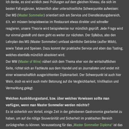
Ich denke, es sind wirklich zwei Prüfungen auf dem gleichen Niveau, die sich im
besten Fall ergänzen, letztendlich aber unterschiedliche Schwerpunkte aufweisen:
Der MS (
Master Sommelier
) orientiert sich am Service und Dienstleistungsbereich,
d.h. wir müssen beispielsweise im Restaurant etwas direkter und schneller
reagieren, unsere Theorie wird beispielweise nur mündlich geprüft. Jede Frage wird
nur einmal gestellt und dann geht es weiter zur nächsten. Der Syllabus, also den
Lehrplan des MS (Master Sommelier) umfasst sämtliche Getränke (außer Milch),
sowie Tabak und Speisen. Dazu kommt der praktische Service und eben das Tasting,
welches ebenfalls mündlich absolviert wird.
Der MW (
Master of Wine)
nähert sich dem Thema eher von der wirtschaftlichen
Seite, richtet sich an Fachleute aus dem Handel und an Journalisten und endet mit
einer wissenschaftlich ausgerichtenten Diplomarbeit. Der Schwerpunkt ist auch hier
Wein, doch es wird auch mehr Betonung auf die Vergleichbarkeit, Vinifikation und
Vermarktung gelegt.
Welchen Ausbildungsstand, bzw. über welches Vorwissen sollte man
verfügen, wenn man Master Sommelier werden möchte?
Es ist sicherlich von Vorteil, einige Zeit in der gehobenen Gastronomie gearbeitet zu
haben, um auf die nötige Souveränität und Sicherheit im praktischen Bereich
zurückgreifen zu können. Voraussetzung für das
„Master Sommelier Diploma“
ist das