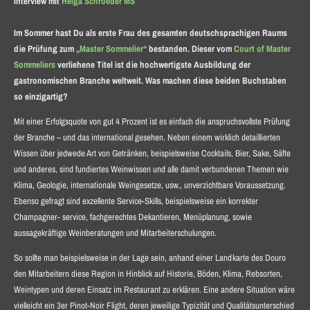
Interview mit
Helga Schroeder MS
Im Sommer hast Du als erste Frau des gesamten deutschsprachigen Raums
die Prüfung zum
„Master Sommelier“
bestanden. Dieser vom
Court of Master
Sommeliers
verliehene Titel ist die hochwertigste Ausbildung der
gastronomischen Branche weltweit. Was machen diese beiden Buchstaben
so einzigartig?
Mit einer Erfolgsquote von gut 4 Prozent ist es einfach die anspruchsvollste Prüfung
der Branche – und das international gesehen. Neben einem wirklich detaillierten
Wissen über jedwede Art von Getränken, beispielsweise Cocktails, Bier, Sake, Säfte
und anderes, sind fundiertes Weinwissen und alle damit verbundenen Themen wie
Klima, Geologie, internationale Weingesetze, usw., unverzichtbare Voraussetzung.
Ebenso gefragt sind exzellente Service-Skills, beispielsweise ein korrekter
Champagner- service, fachgerechtes Dekantieren, Menüplanung, sowie
aussagekräftige Weinberatungen und Mitarbeiterschulungen.
So sollte man beispielsweise in der Lage sein, anhand einer Landkarte des Douro
den Mitarbeitern diese Region in Hinblick auf Historie, Böden, Klima, Rebsorten,
Weintypen und deren Einsatz im Restaurant zu erklären. Eine andere Situation wäre
vielleicht ein 3er Pinot-Noir Flight, deren jeweilige Typizität und Qualitätsunterschied