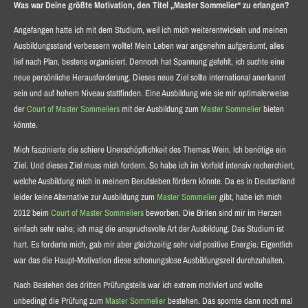
Was war Deine größte Motivation, den Titel „Master Sommelier“ zu erlangen?
Angefangen hatte ich mit dem Studium, weil ich mich weiterentwickeln und meinen
Ausbildungsstand verbessern wollte! Mein Leben war angenehm aufgeräumt, alles
lief nach Plan, bestens organisiert. Dennoch hat Spannung gefehlt, ich suchte eine
neue persönliche Herausforderung. Dieses neue Ziel sollte international anerkannt
sein und auf hohem Niveau stattfinden. Eine Ausbildung wie sie mir optimalerweise
der
Court of Master Sommeliers
mit der Ausbildung zum
Master Sommelier
bieten
könnte.
Mich faszinierte die schiere Unerschöpflichkeit des Themas Wein. Ich benötige ein
Ziel. Und dieses Ziel muss mich fordern. So habe ich im Vorfeld intensiv recherchiert,
welche Ausbildung mich in meinem Berufsleben fördern könnte. Da es in Deutschland
leider keine Alternative zur Ausbildung zum
Master Sommelier
gibt, habe ich mich
2012 beim
Court of Master Sommeliers
beworben. Die Briten sind mir im Herzen
einfach sehr nahe; ich mag die anspruchsvolle Art der Ausbildung. Das Studium ist
hart. Es forderte mich, gab mir aber gleichzeitig sehr viel positive Energie. Eigentlich
war das die Haupt-Motivation diese schonungslose Ausbildungszeit durchzuhalten.
Nach Bestehen des dritten Prüfungsteils war ich extrem motiviert und wollte
unbedingt die Prüfung zum
Master Sommelier
bestehen. Das spornte dann noch mal