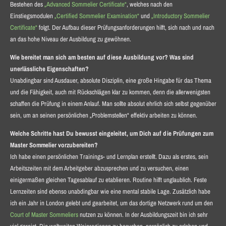
Bestehen des
„Advanced Sommelier Certificate“
, welches nach den
Einstiegsmodulen
„Certified Sommelier Examination“
und
„Introductory Sommelier
Certificate“
folgt. Der Aufbau dieser Prüfungsanforderungen hilft, sich nach und nach
an das hohe Niveau der Ausbildung zu gewöhnen.
Wie bereitet man sich am besten auf diese Ausbildung vor? Was sind
unerlässliche Eigenschaften?
Unabdingbar sind Ausdauer, absolute Disziplin, eine große Hingabe für das Thema
und die Fähigkeit, auch mit Rückschlägen klar zu kommen, denn die allerwenigsten
schaffen die Prüfung in einem Anlauf. Man sollte absolut ehrlich sich selbst gegenüber
sein, um an seinen persönlichen „Problemstellen“ effektiv arbeiten zu können.
Welche Schritte hast Du bewusst eingeleitet, um Dich auf die Prüfungen zum
Master Sommelier vorzubereiten?
Ich habe einen persönlichen Trainings- und Lernplan erstellt. Dazu als erstes, sein
Arbeitszeiten mit dem Arbeitgeber abzusprechen und zu versuchen, einen
einigermaßen gleichen Tagesablauf zu etablieren. Routine hilft unglaublich. Feste
Lernzeiten sind ebenso unabdingbar wie eine mental stabile Lage. Zusätzlich habe
ich ein Jahr in London gelebt und gearbeitet, um das dortige Netzwerk rund um den
Court of Master Sommeliers
nutzen zu können. In der Ausbildungszeit bin ich sehr