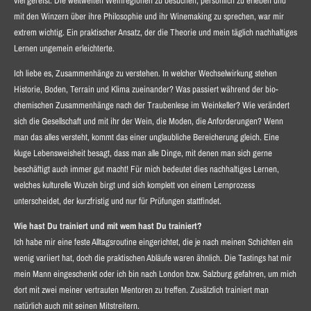
viel gereist. Die weltweiten Weinregionen zu besuchen, persönlich zu erleben und
mit den Winzern über ihre Philosophie und ihr Winemaking zu sprechen, war mir
extrem wichtig. Ein praktischer Ansatz, der die Theorie und mein täglich nachhaltiges
Lernen ungemein erleichterte.
Ich liebe es, Zusammenhänge zu verstehen. In welcher Wechselwirkung stehen
Historie, Boden, Terrain und Klima zueinander? Was passiert während der bio-
chemischen Zusammenhänge nach der Traubenlese im Weinkeller? Wie verändert
sich die Gesellschaft und mit ihr der Wein, die Moden, die Anforderungen? Wenn
man das alles versteht, kommt das einer unglaubliche Bereicherung gleich. Eine
kluge Lebensweisheit besagt, dass man alle Dinge, mit denen man sich gerne
beschäftigt auch immer gut macht! Für mich bedeutet dies nachhaltiges Lernen,
welches kulturelle Wuzeln birgt und sich komplett von einem Lernprozess
unterscheidet, der kurzfristig und nur für Prüfungen stattfindet.
Wie hast Du trainiert und mit wem hast Du trainiert?
Ich habe mir eine feste Alltagsroutine eingerichtet, die je nach meinen Schichten ein
wenig variiert hat, doch die praktischen Abläufe waren ähnlich. Die Tastings hat mir
mein Mann eingeschenkt oder ich bin nach London bzw. Salzburg gefahren, um mich
dort mit zwei meiner vertrauten Mentoren zu treffen. Zusätzlich trainiert man
natürlich auch mit seinen Mitstreitern.