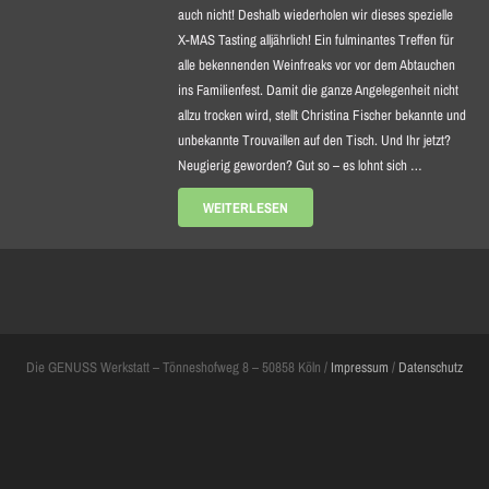
auch nicht! Deshalb wiederholen wir dieses spezielle
X-MAS Tasting alljährlich! Ein fulminantes Treffen für
alle bekennenden Weinfreaks vor vor dem Abtauchen
ins Familienfest. Damit die ganze Angelegenheit nicht
allzu trocken wird, stellt Christina Fischer bekannte und
unbekannte Trouvaillen auf den Tisch. Und Ihr jetzt?
Neugierig geworden? Gut so – es lohnt sich …
WEITERLESEN
Die GENUSS Werkstatt – Tönneshofweg 8 – 50858 Köln /
Impressum
/
Datenschutz