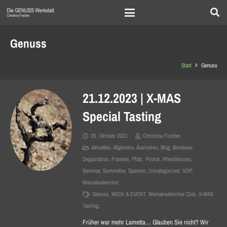
Genuss
Start
Genuss
21.12.2023 | X-MAS
Special Tasting
29. Oktober 2023
Christina Fischer
Aktuelles
,
Allgemein
,
Australien
,
Blog
,
Bordeaux
,
Degustation
,
Franken
,
Pfalz
,
Priorat
,
Rheinhessen
,
Seminar
,
Sommelier
,
Spanien
,
Uncategorized
,
VDP
,
Weinakademiker
Genuss
,
WEIN & EVENT
,
Weinakademiker Club
,
X-MAS
Tasting;
Früher war mehr Lametta… Glauben Sie nicht? Wir