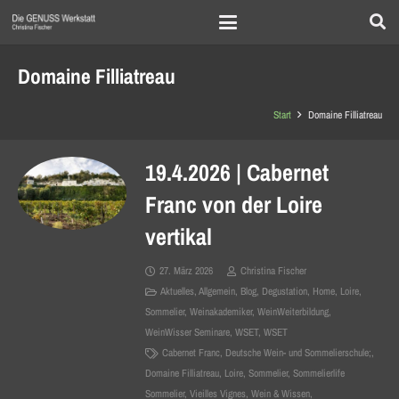
Domaine Filliatreau
Start
Domaine Filliatreau
19.4.2026 | Cabernet
Franc von der Loire
vertikal
27. März 2026
Christina Fischer
Aktuelles
,
Allgemein
,
Blog
,
Degustation
,
Home
,
Loire
,
Sommelier
,
Weinakademiker
,
WeinWeiterbildung
,
WeinWisser Seminare
,
WSET
,
WSET
Cabernet Franc
,
Deutsche Wein- und Sommelierschule;
,
Domaine Filliatreau
,
Loire
,
Sommelier
,
Sommelierlife
Sommelier
,
Vieilles Vignes
,
Wein & Wissen
,