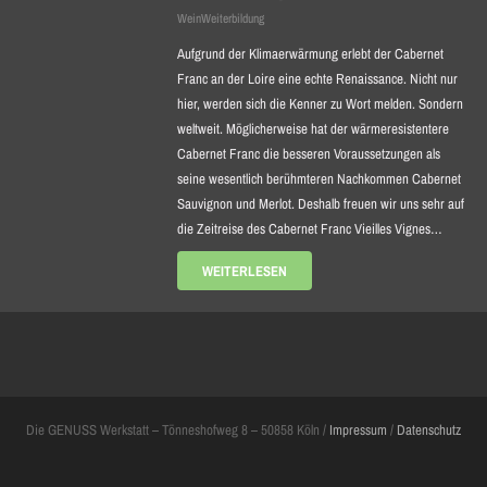
WeinWeiterbildung
Aufgrund der Klimaerwärmung erlebt der Cabernet
Franc an der Loire eine echte Renaissance. Nicht nur
hier, werden sich die Kenner zu Wort melden. Sondern
weltweit. Möglicherweise hat der wärmeresistentere
Cabernet Franc die besseren Voraussetzungen als
seine wesentlich berühmteren Nachkommen Cabernet
Sauvignon und Merlot. Deshalb freuen wir uns sehr auf
die Zeitreise des Cabernet Franc Vieilles Vignes…
WEITERLESEN
Die GENUSS Werkstatt – Tönneshofweg 8 – 50858 Köln /
Impressum
/
Datenschutz