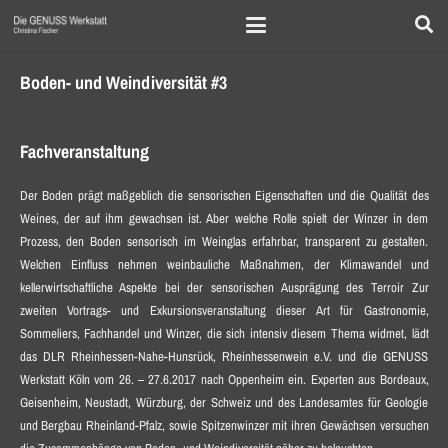
Boden- und Weindiversität #3
Fachveranstaltung
Der Boden prägt maßgeblich die sensorischen Eigenschaften und die Qualität des
Weines, der auf ihm gewachsen ist. Aber welche Rolle spielt der Winzer in dem
Prozess, den Boden sensorisch im Weinglas erfahrbar, transparent zu gestalten.
Welchen Einfluss nehmen weinbauliche Maßnahmen, der Klimawandel und
kellerwirtschaftliche Aspekte bei der sensorischen Ausprägung des Terroir Zur
zweiten Vortrags- und Exkursionsveranstaltung dieser Art für Gastronomie,
Sommeliers, Fachhandel und Winzer, die sich intensiv diesem Thema widmet, lädt
das DLR Rheinhessen-Nahe-Hunsrück, Rheinhessenwein e.V. und die GENUSS
Werkstatt Köln vom 26. – 27.6.2017 nach Oppenheim ein. Experten aus Bordeaux,
Geisenheim, Neustadt, Würzburg, der Schweiz und des Landesamtes für Geologie
und Bergbau Rheinland-Pfalz, sowie Spitzenwinzer mit ihren Gewächsen versuchen