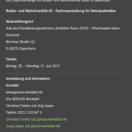
die Zusammenhänge von Boden- und Weindiversität näher zu beleuchten.
Boden- und Weindiversität #3 – Fachveranstaltung für Weinakademiker
Veranstaltungsort
Aula des Dienstleistungszentrums Ländlicher Raum (DLR) – Rheinhessen-Nahe-
Hunsrück
Wormser Straße 111
D-55276 Oppenheim
Termin:
Montag, 26. – Dienstag, 27. Juni 2017
Anmeldung und Information:
Kontakt:
www.genuss-werkstatt.net
Die GENUSS Werkstatt
Christina Fischer und Jörg Jasper
Telefon: 0221 / 310 847 0
Christina.Fischer (at) genuss-werkstatt.ne
t
Joerg.Jasper (at) genuss-werkstatt.net